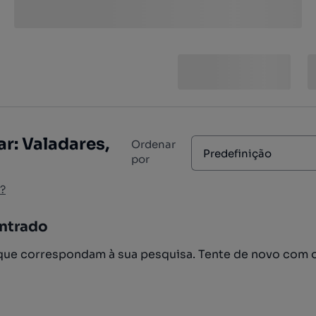
r: Valadares,
Ordenar
Predefinição
por
?
ntrado
ue correspondam à sua pesquisa. Tente de novo com 