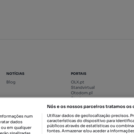
NOTÍCIAS
PORTAIS
Blog
OLX.pt
Standvirtual
Otodom.pl
Storia.ro
Nós e os nossos parceiros tratamos os
Utilizar dados de geolocalização precisos. P
informações num
características do dispositivo para identif
tratar dados
públicos através de estatísticas ou combin
o ou em qualquer
fontes. Armazenar e/ou aceder a informações
erão sinalizadas