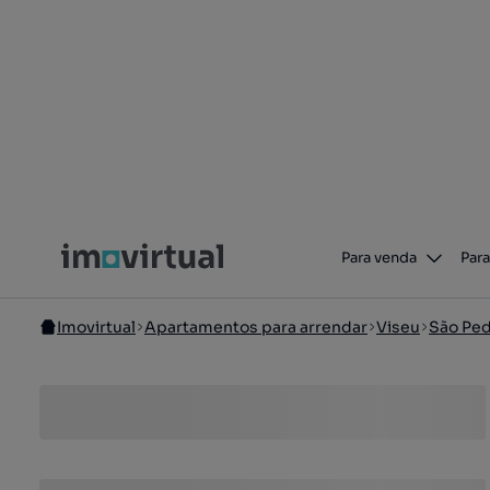
Para venda
Para
Imovirtual
Apartamentos para arrendar
Viseu
São Ped