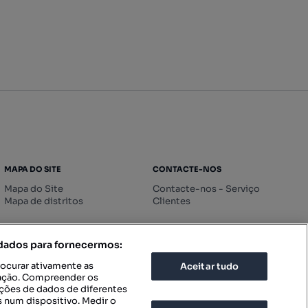
MAPA DO SITE
CONTACTE-NOS
Mapa do Site
Contacte-nos - Serviço
Mapa de distritos
Clientes
 dados para fornecermos:
rocurar ativamente as
Aceitar tudo
icação. Compreender os
ações de dados de diferentes
 num dispositivo. Medir o