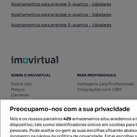
Apartamentos para arrendar 3-quartos - Valadares
Apartamentos para arrendar 4-quartos - Valadares
Apartamentos para arrendar 5-quartos - Valadares
SOBRE O IMOVIRTUAL
PARA PROFISSIONAIS
Sobre nós
Vantagens para Profissionais
Preços
Integrações com CRM
Carreiras
Ajuda
Livro de Reclamações online
Preocupamo-nos com a sua privacidade
Regulamento dos Serviços
Digitais
Nós e os nossos parceiros
429
armazenamos e/ou acedemos a 
dispositivo, tais como identificadores únicos em cookies para 
pessoais. Pode aceitar ou gerir as suas escolhas clicando abaix
momento na página da política de privacidade. Estas escolhas s