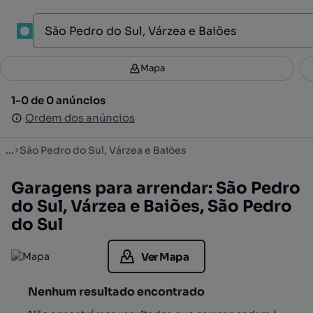
1
Mapa
Mapa
Filtros
Guardar pesquisa
3
1-0 de 0 anúncios
1-0 de 0 anúncios
Ordenar
Ordem dos anúncios
Ordem dos anúncios
...
São Pedro do Sul, Várzea e Baiões
Garagens para arrendar: São Pedro
do Sul, Várzea e Baiões, São Pedro
do Sul
Ver Mapa
Nenhum resultado encontrado