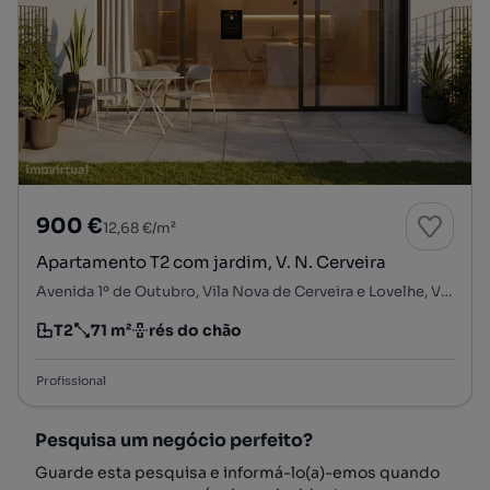
900 €
12,68 €/m²
Apartamento T2 com jardim, V. N. Cerveira
Avenida 1º de Outubro, Vila Nova de Cerveira e Lovelhe, Vila Nova de Cerveira, Viana do Castelo
T2
71 m²
rés do chão
Tipologia
Preço por metro quadrado
Andar
Profissional
Pesquisa um negócio perfeito?
Guarde esta pesquisa e informá-lo(a)-emos quando