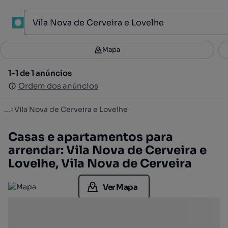
1
Mapa
Mapa
Filtros
Guardar pesquisa
2
1-1 de 1 anúncios
1-1 de 1 anúncios
Ordenar
Ordem dos anúncios
Ordem dos anúncios
...
Vila Nova de Cerveira e Lovelhe
Casas e apartamentos para
arrendar: Vila Nova de Cerveira e
Lovelhe, Vila Nova de Cerveira
Ver Mapa