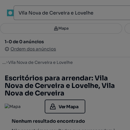
1
Mapa
Mapa
Filtros
Guardar pesquisa
4
1-0 de 0 anúncios
1-0 de 0 anúncios
Ordenar
Ordem dos anúncios
Ordem dos anúncios
...
Vila Nova de Cerveira e Lovelhe
Escritórios para arrendar: Vila
Nova de Cerveira e Lovelhe, Vila
Nova de Cerveira
Ver Mapa
Nenhum resultado encontrado