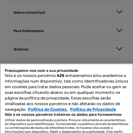
Sobre o Imovirtual
Para Profissionais
Notícias
PORTAIS
Preocupamo-nos com a sua privacidade
Nós e os nossos parceiros
429
armazenamos e/ou acedemos a
informações num dispositivo, tais como identificadores únicos
Mapa do Site
em cookies para tratar dados pessoais. Pode aceitar ou gerir as
suas escolhas clicando abaixo ou em qualquer momento na
página da política de privacidade. Estas escolhas serão
sinalizadas aos nossos parceiros e não afetarão os dados de
Contacte-nos
navegação.
Política de Cookies,
Política de Privacidade
Nós e os nossos parceiros tratamos os dados para fornecermos:
Utilizar dados de geolocalização precisos. Procurar ativamente as características
do dispositivo para identificação. Compreender os públicos através de estatísticas
SIGA-NOS:
ou combinações de dados de diferentes fontes. Armazenar e/ou aceder a
informações num dispositivo. Medir o desempenho da publicidade. Criar perfis