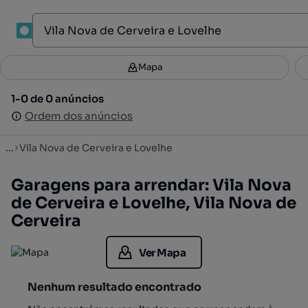
1
Mapa
Mapa
Filtros
Guardar pesquisa
3
1-0 de 0 anúncios
1-0 de 0 anúncios
Ordenar
Ordem dos anúncios
Ordem dos anúncios
...
Vila Nova de Cerveira e Lovelhe
Garagens para arrendar: Vila Nova
de Cerveira e Lovelhe, Vila Nova de
Cerveira
Ver Mapa
Nenhum resultado encontrado