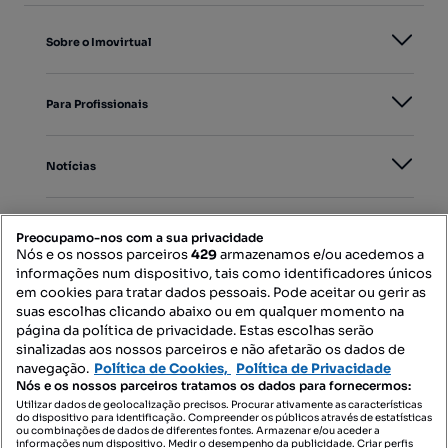
Sobre o Imovirtual
Para Profissionais
Notícias
PORTAIS
Preocupamo-nos com a sua privacidade
Nós e os nossos parceiros
429
armazenamos e/ou acedemos a
informações num dispositivo, tais como identificadores únicos
Mapa do Site
em cookies para tratar dados pessoais. Pode aceitar ou gerir as
suas escolhas clicando abaixo ou em qualquer momento na
página da política de privacidade. Estas escolhas serão
sinalizadas aos nossos parceiros e não afetarão os dados de
Contacte-nos
navegação.
Política de Cookies,
Política de Privacidade
Nós e os nossos parceiros tratamos os dados para fornecermos:
Utilizar dados de geolocalização precisos. Procurar ativamente as características
do dispositivo para identificação. Compreender os públicos através de estatísticas
SIGA-NOS:
ou combinações de dados de diferentes fontes. Armazenar e/ou aceder a
informações num dispositivo. Medir o desempenho da publicidade. Criar perfis