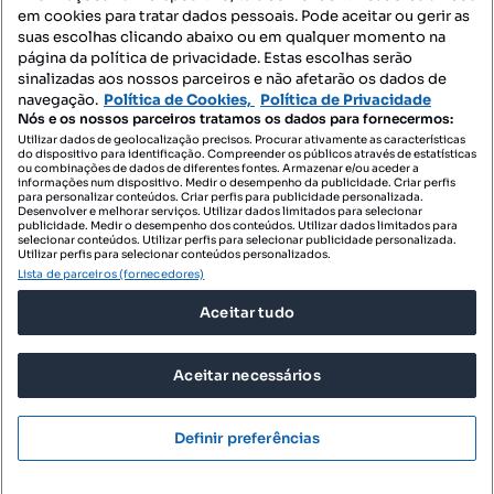
Mapa do Site
em cookies para tratar dados pessoais. Pode aceitar ou gerir as
suas escolhas clicando abaixo ou em qualquer momento na
página da política de privacidade. Estas escolhas serão
sinalizadas aos nossos parceiros e não afetarão os dados de
Contacte-nos
navegação.
Política de Cookies,
Política de Privacidade
Nós e os nossos parceiros tratamos os dados para fornecermos:
Utilizar dados de geolocalização precisos. Procurar ativamente as características
do dispositivo para identificação. Compreender os públicos através de estatísticas
SIGA-NOS:
ou combinações de dados de diferentes fontes. Armazenar e/ou aceder a
informações num dispositivo. Medir o desempenho da publicidade. Criar perfis
para personalizar conteúdos. Criar perfis para publicidade personalizada.
Desenvolver e melhorar serviços. Utilizar dados limitados para selecionar
publicidade. Medir o desempenho dos conteúdos. Utilizar dados limitados para
selecionar conteúdos. Utilizar perfis para selecionar publicidade personalizada.
DESCARREGAR NA:
Utilizar perfis para selecionar conteúdos personalizados.
Lista de parceiros (fornecedores)
Aceitar tudo
Aceitar necessários
© 2026 Imovirtual.com, OLX Portugal, S.A.
TERMOS DE UTILIZAÇÃO
Definir preferências
POLÍTICA DE PRIVACIDADE
CONFIGURAÇÕES DE PRIVACIDADE