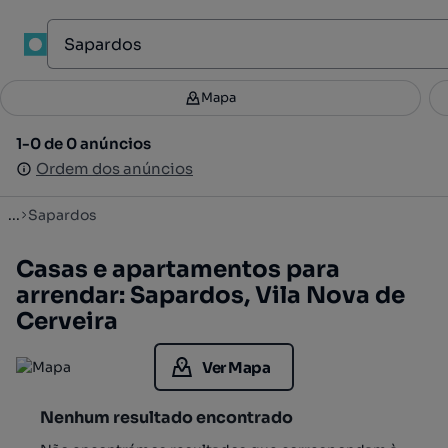
1
Mapa
Mapa
Filtros
Guardar pesquisa
2
1-0 de 0 anúncios
1-0 de 0 anúncios
Ordenar
Ordem dos anúncios
Ordem dos anúncios
...
Sapardos
Casas e apartamentos para
arrendar: Sapardos, Vila Nova de
Cerveira
Ver Mapa
Nenhum resultado encontrado