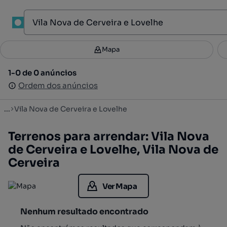
1
Mapa
Mapa
Filtros
Guardar pesquisa
3
1-0 de 0 anúncios
1-0 de 0 anúncios
Ordenar
Ordem dos anúncios
Ordem dos anúncios
...
Vila Nova de Cerveira e Lovelhe
Terrenos para arrendar: Vila Nova
de Cerveira e Lovelhe, Vila Nova de
Cerveira
Ver Mapa
Nenhum resultado encontrado