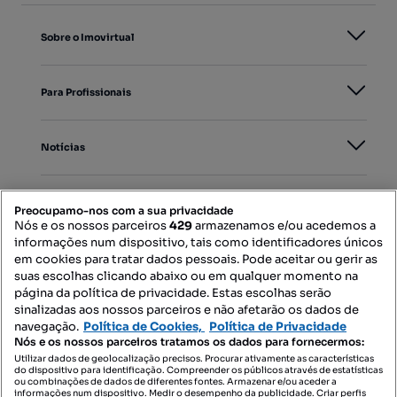
Sobre o Imovirtual
Para Profissionais
Notícias
PORTAIS
Preocupamo-nos com a sua privacidade
Nós e os nossos parceiros
429
armazenamos e/ou acedemos a
informações num dispositivo, tais como identificadores únicos
Mapa do Site
em cookies para tratar dados pessoais. Pode aceitar ou gerir as
suas escolhas clicando abaixo ou em qualquer momento na
página da política de privacidade. Estas escolhas serão
sinalizadas aos nossos parceiros e não afetarão os dados de
Contacte-nos
navegação.
Política de Cookies,
Política de Privacidade
Nós e os nossos parceiros tratamos os dados para fornecermos:
Utilizar dados de geolocalização precisos. Procurar ativamente as características
do dispositivo para identificação. Compreender os públicos através de estatísticas
SIGA-NOS:
ou combinações de dados de diferentes fontes. Armazenar e/ou aceder a
informações num dispositivo. Medir o desempenho da publicidade. Criar perfis