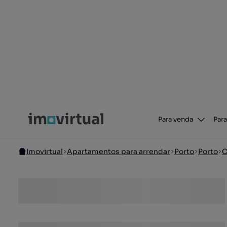
Para venda
Para
Imovirtual
Apartamentos para arrendar
Porto
Porto
C