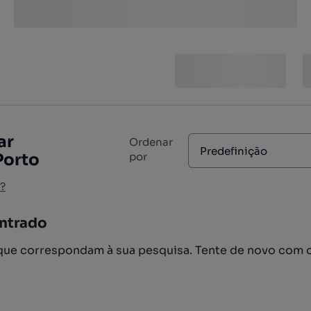
ar
Ordenar
Predefinição
Porto
por
?
ntrado
ue correspondam à sua pesquisa. Tente de novo com 