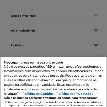
Sobre o Imovirtual
Para Profissionais
Notícias
PORTAIS
Preocupamo-nos com a sua privacidade
Nós e os nossos parceiros
429
armazenamos e/ou acedemos a
informações num dispositivo, tais como identificadores únicos
Mapa do Site
em cookies para tratar dados pessoais. Pode aceitar ou gerir as
suas escolhas clicando abaixo ou em qualquer momento na
página da política de privacidade. Estas escolhas serão
sinalizadas aos nossos parceiros e não afetarão os dados de
Contacte-nos
navegação.
Política de Cookies,
Política de Privacidade
Nós e os nossos parceiros tratamos os dados para fornecermos:
Utilizar dados de geolocalização precisos. Procurar ativamente as características
do dispositivo para identificação. Compreender os públicos através de estatísticas
SIGA-NOS: