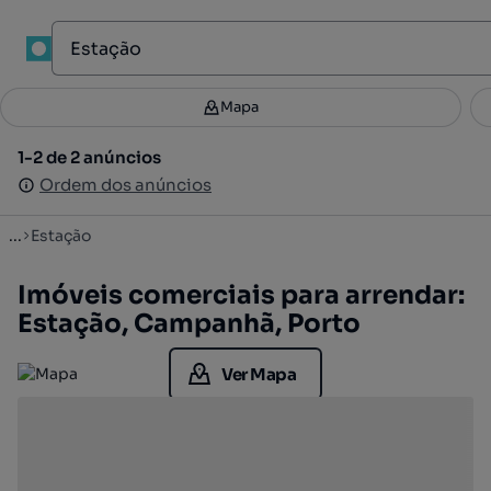
1
Mapa
Mapa
Filtros
Guardar pesquisa
3
1-2 de 2 anúncios
1-2 de 2 anúncios
Ordenar
Ordem dos anúncios
Ordem dos anúncios
...
Estação
Imóveis comerciais para arrendar:
Estação, Campanhã, Porto
Ver Mapa