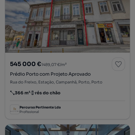
545 000 €
1489,07 €/m²
Prédio Porto com Projeto Aprovado
Rua do Freixo, Estação, Campanhã, Porto, Porto
366 m²
rés do chão
Preço por metro quadrado
Andar
Percurso Pertinente Lda
Profissional