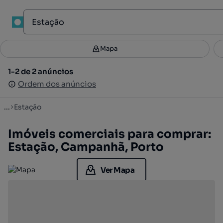
1
Mapa
Mapa
Filtros
Guardar pesquisa
2
1-2 de 2 anúncios
1-2 de 2 anúncios
Ordenar
Ordem dos anúncios
Ordem dos anúncios
...
Estação
Imóveis comerciais para comprar:
Estação, Campanhã, Porto
Ver Mapa