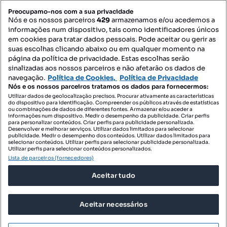
PORTAIS
Preocupamo-nos com a sua privacidade
Nós e os nossos parceiros
429
armazenamos e/ou acedemos a
informações num dispositivo, tais como identificadores únicos
Mapa do Site
em cookies para tratar dados pessoais. Pode aceitar ou gerir as
suas escolhas clicando abaixo ou em qualquer momento na
página da política de privacidade. Estas escolhas serão
sinalizadas aos nossos parceiros e não afetarão os dados de
Contacte-nos
navegação.
Política de Cookies,
Política de Privacidade
Nós e os nossos parceiros tratamos os dados para fornecermos:
Utilizar dados de geolocalização precisos. Procurar ativamente as características
do dispositivo para identificação. Compreender os públicos através de estatísticas
SIGA-NOS:
ou combinações de dados de diferentes fontes. Armazenar e/ou aceder a
informações num dispositivo. Medir o desempenho da publicidade. Criar perfis
para personalizar conteúdos. Criar perfis para publicidade personalizada.
Desenvolver e melhorar serviços. Utilizar dados limitados para selecionar
publicidade. Medir o desempenho dos conteúdos. Utilizar dados limitados para
selecionar conteúdos. Utilizar perfis para selecionar publicidade personalizada.
DESCARREGAR NA:
Utilizar perfis para selecionar conteúdos personalizados.
Lista de parceiros (fornecedores)
Aceitar tudo
Aceitar necessários
© 2026 Imovirtual.com, OLX Portugal, S.A.
TERMOS DE UTILIZAÇÃO