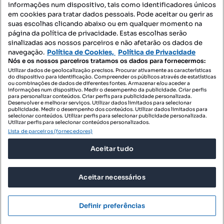
informações num dispositivo, tais como identificadores únicos
Mapa do Site
em cookies para tratar dados pessoais. Pode aceitar ou gerir as
suas escolhas clicando abaixo ou em qualquer momento na
página da política de privacidade. Estas escolhas serão
sinalizadas aos nossos parceiros e não afetarão os dados de
Contacte-nos
navegação.
Política de Cookies,
Política de Privacidade
Nós e os nossos parceiros tratamos os dados para fornecermos:
Utilizar dados de geolocalização precisos. Procurar ativamente as características
do dispositivo para identificação. Compreender os públicos através de estatísticas
SIGA-NOS:
ou combinações de dados de diferentes fontes. Armazenar e/ou aceder a
informações num dispositivo. Medir o desempenho da publicidade. Criar perfis
para personalizar conteúdos. Criar perfis para publicidade personalizada.
Desenvolver e melhorar serviços. Utilizar dados limitados para selecionar
publicidade. Medir o desempenho dos conteúdos. Utilizar dados limitados para
selecionar conteúdos. Utilizar perfis para selecionar publicidade personalizada.
DESCARREGAR NA:
Utilizar perfis para selecionar conteúdos personalizados.
Lista de parceiros (fornecedores)
Aceitar tudo
Aceitar necessários
© 2026 Imovirtual.com, OLX Portugal, S.A.
TERMOS DE UTILIZAÇÃO
Definir preferências
POLÍTICA DE PRIVACIDADE
CONFIGURAÇÕES DE PRIVACIDADE