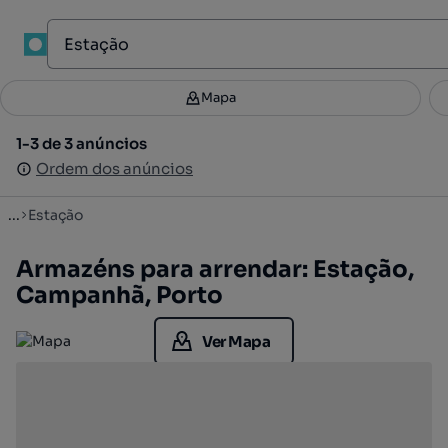
1
Mapa
Mapa
Filtros
Guardar pesquisa
3
1-3 de 3 anúncios
1-3 de 3 anúncios
Ordenar
Ordem dos anúncios
Ordem dos anúncios
...
Estação
Armazéns para arrendar: Estação,
Campanhã, Porto
Ver Mapa