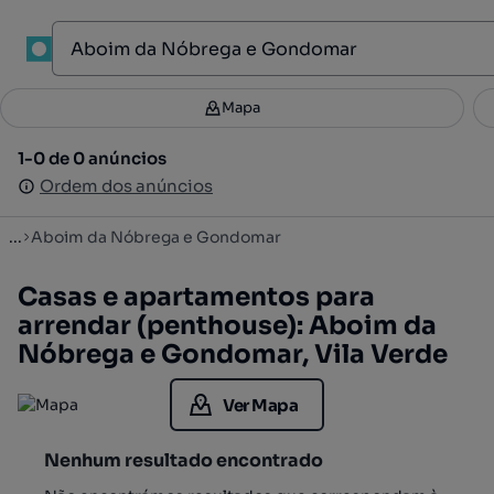
1
Mapa
Mapa
Filtros
Guardar pesquisa
3
1-0 de 0 anúncios
1-0 de 0 anúncios
Ordenar
Ordem dos anúncios
Ordem dos anúncios
...
Aboim da Nóbrega e Gondomar
Casas e apartamentos para
arrendar (penthouse): Aboim da
Nóbrega e Gondomar, Vila Verde
Ver Mapa
Nenhum resultado encontrado