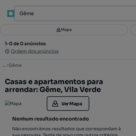
1
Mapa
Mapa
Filtros
Guardar pesquisa
2
1-0 de 0 anúncios
1-0 de 0 anúncios
Ordenar
Ordem dos anúncios
Ordem dos anúncios
...
Gême
Casas e apartamentos para
arrendar: Gême, Vila Verde
Ver Mapa
Nenhum resultado encontrado
Não encontrámos resultados que correspondam à
sua pesquisa. Tente de novo com outros critérios