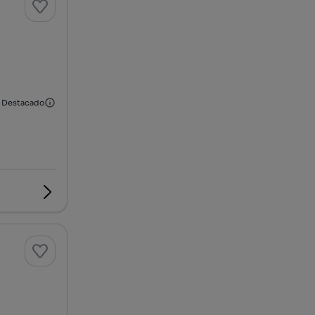
Destacado
Gostaria de saber mais?
Contactar o gestor de anúncios
INOVA IMOBILIÁRIA
Gestor de anúncios