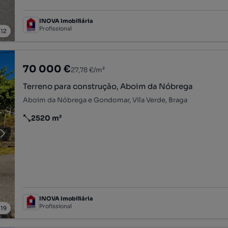
INOVA Imobiliária
Profissional
/
12
70 000 €
27,78 €/m²
Terreno para construção, Aboim da Nóbrega
Aboim da Nóbrega e Gondomar, Vila Verde, Braga
2520 m²
Preço por metro quadrado
INOVA Imobiliária
Profissional
/
19