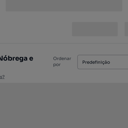
 Nóbrega e
Ordenar
Predefinição
por
s?