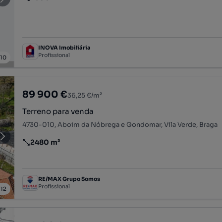
Preço por metro quadrado
INOVA Imobiliária
Profissional
/
10
89 900 €
36,25 €/m²
Terreno para venda
4730-010, Aboim da Nóbrega e Gondomar, Vila Verde, Braga
2480 m²
Preço por metro quadrado
RE/MAX Grupo Somos
Profissional
/
12