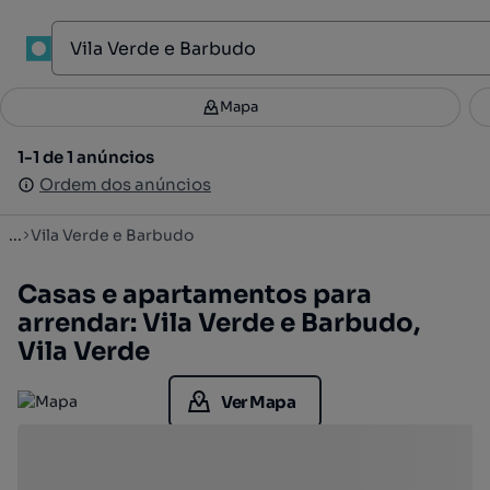
1
Mapa
Mapa
Filtros
Guardar pesquisa
2
1-1 de 1 anúncios
1-1 de 1 anúncios
Ordenar
Ordem dos anúncios
Ordem dos anúncios
...
Vila Verde e Barbudo
Casas e apartamentos para
arrendar: Vila Verde e Barbudo,
Vila Verde
Ver Mapa