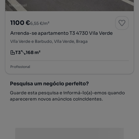
1100 €
6,55 €/m²
Arrenda-se apartamento T3 4730 Vila Verde
Vila Verde e Barbudo, Vila Verde, Braga
T3
168 m²
Tipologia
Preço por metro quadrado
Profissional
Pesquisa um negócio perfeito?
Guarde esta pesquisa e informá-lo(a)-emos quando
aparecerem novos anúncios coincidentes.