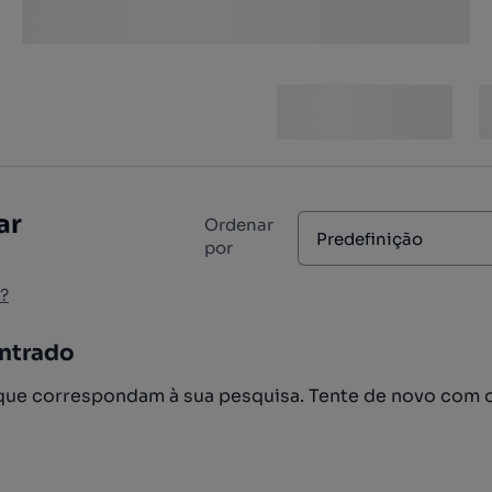
ar
Ordenar
Predefinição
por
?
ntrado
ue correspondam à sua pesquisa. Tente de novo com 