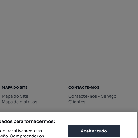
MAPA DO SITE
CONTACTE-NOS
Mapa do Site
Contacte-nos - Serviço
Mapa de distritos
Clientes
 dados para fornecermos:
rocurar ativamente as
Aceitar tudo
icação. Compreender os