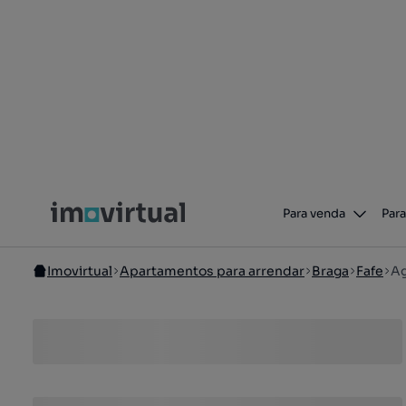
Para venda
Para
Imovirtual
Apartamentos para arrendar
Braga
Fafe
Ag