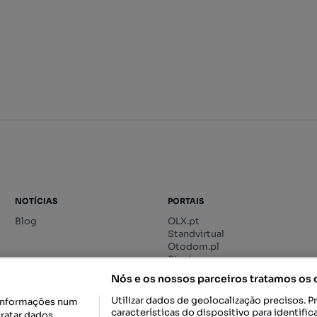
NOTÍCIAS
PORTAIS
Blog
OLX.pt
Standvirtual
Otodom.pl
Storia.ro
Nós e os nossos parceiros tratamos os
Utilizar dados de geolocalização precisos. P
informações num
características do dispositivo para identif
tratar dados