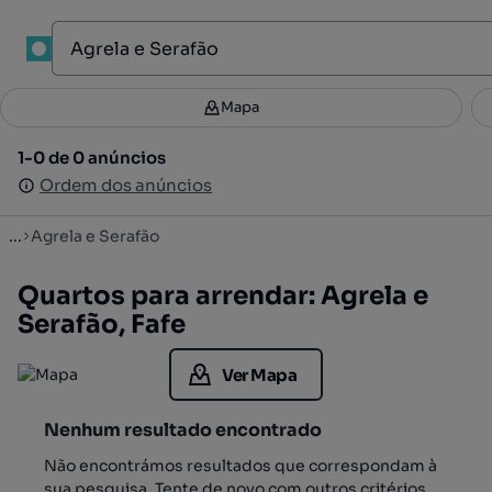
1
Mapa
Mapa
Filtros
Guardar pesquisa
3
1-0 de 0 anúncios
1-0 de 0 anúncios
Ordenar
Ordem dos anúncios
Ordem dos anúncios
...
Agrela e Serafão
Quartos para arrendar: Agrela e
Serafão, Fafe
Ver Mapa
Nenhum resultado encontrado
Não encontrámos resultados que correspondam à
sua pesquisa. Tente de novo com outros critérios