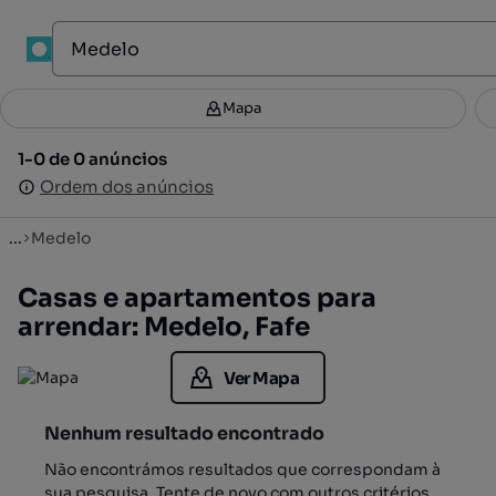
1
Mapa
Mapa
Filtros
Guardar pesquisa
2
1-0 de 0 anúncios
1-0 de 0 anúncios
Ordenar
Ordem dos anúncios
Ordem dos anúncios
...
Medelo
Casas e apartamentos para
arrendar: Medelo, Fafe
Ver Mapa
Nenhum resultado encontrado
Não encontrámos resultados que correspondam à
sua pesquisa. Tente de novo com outros critérios