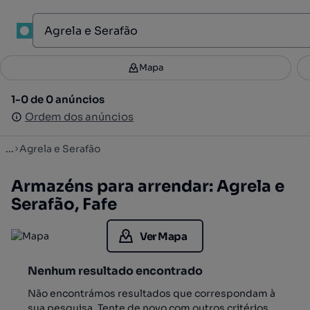
1
Mapa
Mapa
Filtros
Guardar pesquisa
3
1-0 de 0 anúncios
1-0 de 0 anúncios
Ordenar
Ordem dos anúncios
Ordem dos anúncios
...
Agrela e Serafão
Armazéns para arrendar: Agrela e
Serafão, Fafe
Ver Mapa
Nenhum resultado encontrado
Não encontrámos resultados que correspondam à
sua pesquisa. Tente de novo com outros critérios