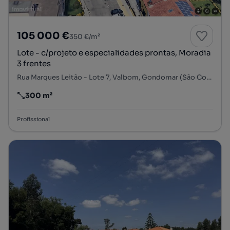
105 000 €
350 €/m²
Lote - c/projeto e especialidades prontas, Moradia
3 frentes
Rua Marques Leitão - Lote 7, Valbom, Gondomar (São Cosme), Valbom e Jovim, Gondomar, Porto
300 m²
Preço por metro quadrado
Profissional