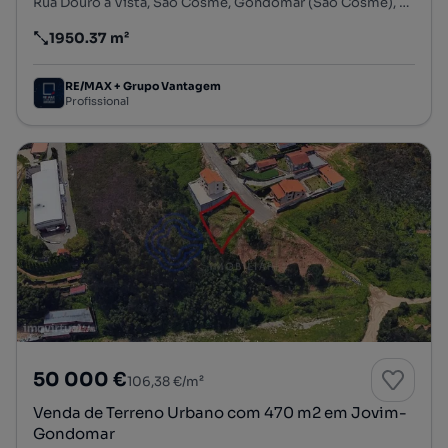
Rua Douro à Vista, São Cosme, Gondomar (São Cosme), Valbom e Jovim, Gondomar, Porto
1950.37 m²
Preço por metro quadrado
RE/MAX + Grupo Vantagem
Profissional
50 000 €
106,38 €/m²
Venda de Terreno Urbano com 470 m2 em Jovim-
Gondomar