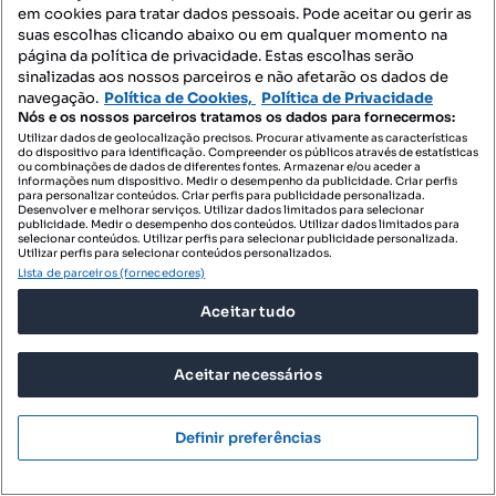
em cookies para tratar dados pessoais. Pode aceitar ou gerir as
suas escolhas clicando abaixo ou em qualquer momento na
página da política de privacidade. Estas escolhas serão
sinalizadas aos nossos parceiros e não afetarão os dados de
navegação.
Política de Cookies,
Política de Privacidade
Nós e os nossos parceiros tratamos os dados para fornecermos:
Utilizar dados de geolocalização precisos. Procurar ativamente as características
do dispositivo para identificação. Compreender os públicos através de estatísticas
ou combinações de dados de diferentes fontes. Armazenar e/ou aceder a
informações num dispositivo. Medir o desempenho da publicidade. Criar perfis
para personalizar conteúdos. Criar perfis para publicidade personalizada.
Desenvolver e melhorar serviços. Utilizar dados limitados para selecionar
publicidade. Medir o desempenho dos conteúdos. Utilizar dados limitados para
selecionar conteúdos. Utilizar perfis para selecionar publicidade personalizada.
Utilizar perfis para selecionar conteúdos personalizados.
Lista de parceiros (fornecedores)
Aceitar tudo
365 000 €
34,76 €/m²
Aceitar necessários
Terreno Rústico em Gondomar
Rua Nossa Senhora Rosário, São Cosme, Gondomar (São Cosme), Valbom e Jovim, Gondomar, Porto
Definir preferências
10500 m²
Preço por metro quadrado