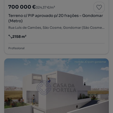
700 000 €
324,37 €/m²
Terreno c/ PIP aprovado p/ 20 frações – Gondomar
(Metro)
Rua Luís de Camões, São Cosme, Gondomar (São Cosme), Valbom e Jovim, Gondomar, Porto
2158 m²
Preço por metro quadrado
Profissional