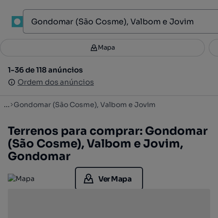
1
Mapa
Mapa
Filtros
Guardar pesquisa
2
1-36 de 118 anúncios
1-36 de 118 anúncios
Ordenar
Ordem dos anúncios
Ordem dos anúncios
...
Gondomar (São Cosme), Valbom e Jovim
Terrenos para comprar: Gondomar
(São Cosme), Valbom e Jovim,
Gondomar
Ver Mapa