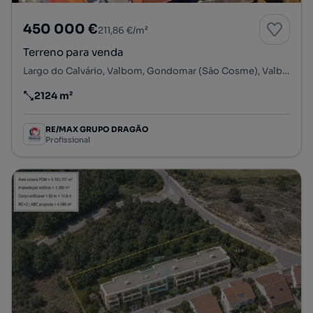
450 000 €
211,86 €/m²
Terreno para venda
Largo do Calvário, Valbom, Gondomar (São Cosme), Valbom e Jovim, Gondomar, Porto
2124 m²
Preço por metro quadrado
RE/MAX GRUPO DRAGÃO
Profissional