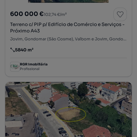
600 000 €
102,74 €/m²
Terreno c/ PIP p/ Edifício de Comércio e Serviços -
Próximo A43
Jovim, Gondomar (São Cosme), Valbom e Jovim, Gondomar, Porto
5840 m²
Preço por metro quadrado
RGR Imobiliária
Profissional