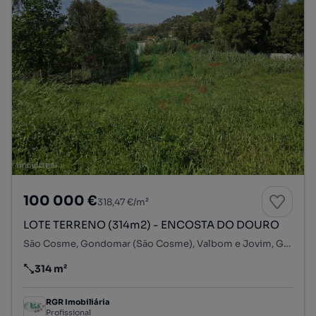
100 000 €
318,47 €/m²
LOTE TERRENO (314m2) - ENCOSTA DO DOURO
São Cosme, Gondomar (São Cosme), Valbom e Jovim, Gondomar, Porto
314 m²
Preço por metro quadrado
RGR Imobiliária
Profissional