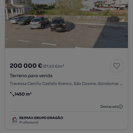
200 000 €
137,93 €/m²
Terreno para venda
Travessa Camilo Castelo Branco, São Cosme, Gondomar (São Cosme), Valbom e Jovim, Gondomar, Porto
1450 m²
Preço por metro quadrado
Destacado
RE/MAX GRUPO DRAGÃO
Profissional