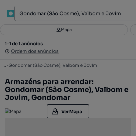
1
Mapa
Mapa
Filtros
Guardar pesquisa
3
1-1 de 1 anúncios
1-1 de 1 anúncios
Ordenar
Ordem dos anúncios
Ordem dos anúncios
...
Gondomar (São Cosme), Valbom e Jovim
Armazéns para arrendar:
Gondomar (São Cosme), Valbom e
Jovim, Gondomar
Ver Mapa