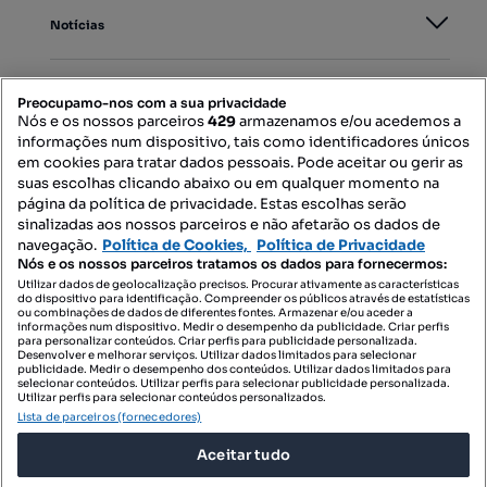
Notícias
PORTAIS
Preocupamo-nos com a sua privacidade
Nós e os nossos parceiros
429
armazenamos e/ou acedemos a
informações num dispositivo, tais como identificadores únicos
Mapa do Site
em cookies para tratar dados pessoais. Pode aceitar ou gerir as
suas escolhas clicando abaixo ou em qualquer momento na
página da política de privacidade. Estas escolhas serão
sinalizadas aos nossos parceiros e não afetarão os dados de
Contacte-nos
navegação.
Política de Cookies,
Política de Privacidade
Nós e os nossos parceiros tratamos os dados para fornecermos:
Utilizar dados de geolocalização precisos. Procurar ativamente as características
do dispositivo para identificação. Compreender os públicos através de estatísticas
SIGA-NOS:
ou combinações de dados de diferentes fontes. Armazenar e/ou aceder a
informações num dispositivo. Medir o desempenho da publicidade. Criar perfis
para personalizar conteúdos. Criar perfis para publicidade personalizada.
Desenvolver e melhorar serviços. Utilizar dados limitados para selecionar
publicidade. Medir o desempenho dos conteúdos. Utilizar dados limitados para
selecionar conteúdos. Utilizar perfis para selecionar publicidade personalizada.
DESCARREGAR NA:
Utilizar perfis para selecionar conteúdos personalizados.
Lista de parceiros (fornecedores)
Aceitar tudo