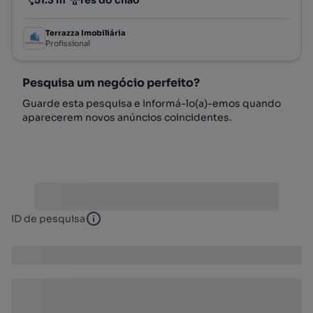
Preço por metro quadrado
Andar
Terrazza Imobiliária
Profissional
Pesquisa um negócio perfeito?
Guarde esta pesquisa e informá-lo(a)-emos quando
aparecerem novos anúncios coincidentes.
ID de pesquisa
ID de pesquisa