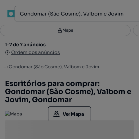
1
Mapa
Mapa
Filtros
Guardar pesquisa
3
1-7 de 7 anúncios
1-7 de 7 anúncios
Ordenar
Ordem dos anúncios
Ordem dos anúncios
...
Gondomar (São Cosme), Valbom e Jovim
Escritórios para comprar:
Gondomar (São Cosme), Valbom e
Jovim, Gondomar
Ver Mapa