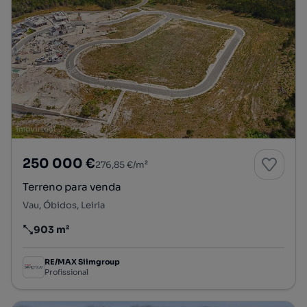
250 000 €
276,85 €/m²
Terreno para venda
Vau, Óbidos, Leiria
903 m²
Preço por metro quadrado
RE/MAX Siimgroup
Profissional