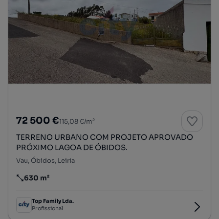
72 500 €
115,08 €/m²
TERRENO URBANO COM PROJETO APROVADO
PRÓXIMO LAGOA DE ÓBIDOS.
Vau, Óbidos, Leiria
630 m²
Preço por metro quadrado
Top Family Lda.
Profissional