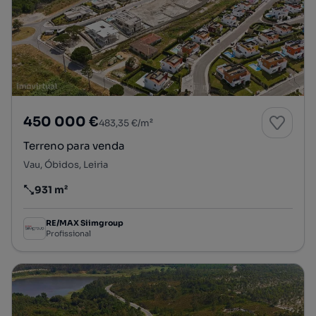
450 000 €
483,35 €/m²
Terreno para venda
Vau, Óbidos, Leiria
931 m²
Preço por metro quadrado
RE/MAX Siimgroup
Profissional