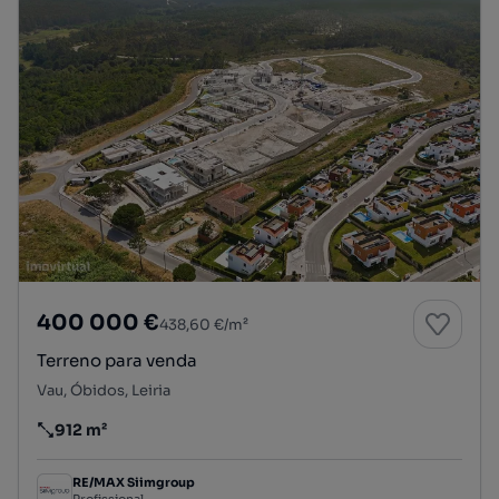
400 000 €
438,60 €/m²
Terreno para venda
Vau, Óbidos, Leiria
912 m²
Preço por metro quadrado
RE/MAX Siimgroup