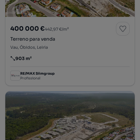
400 000 €
442,97 €/m²
Terreno para venda
Vau, Óbidos, Leiria
903 m²
Preço por metro quadrado
RE/MAX Siimgroup
Profissional