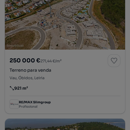
250 000 €
271,44 €/m²
Terreno para venda
Vau, Óbidos, Leiria
921 m²
Preço por metro quadrado
RE/MAX Siimgroup
Profissional