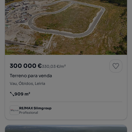
300 000 €
330,03 €/m²
Terreno para venda
Vau, Óbidos, Leiria
909 m²
Preço por metro quadrado
RE/MAX Siimgroup
Profissional