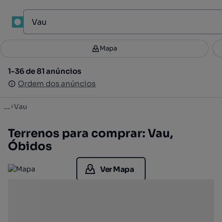
1
Mapa
Mapa
Filtros
Guardar pesquisa
2
1-36 de 81 anúncios
1-36 de 81 anúncios
Ordenar
Ordem dos anúncios
Ordem dos anúncios
...
Vau
Terrenos para comprar: Vau,
Óbidos
Ver Mapa