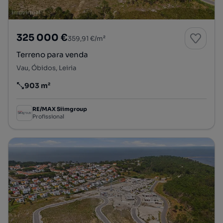
325 000 €
359,91 €/m²
Terreno para venda
Vau, Óbidos, Leiria
903 m²
Preço por metro quadrado
RE/MAX Siimgroup
Profissional