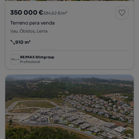
350 000 €
384,62 €/m²
Terreno para venda
Vau, Óbidos, Leiria
910 m²
Preço por metro quadrado
RE/MAX Siimgroup
Profissional