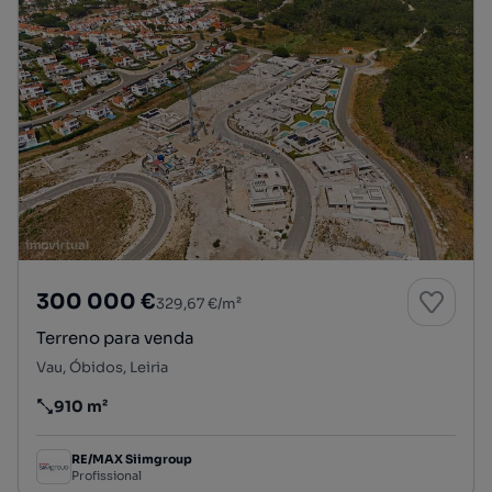
300 000 €
329,67 €/m²
Terreno para venda
Vau, Óbidos, Leiria
910 m²
Preço por metro quadrado
RE/MAX Siimgroup
Profissional