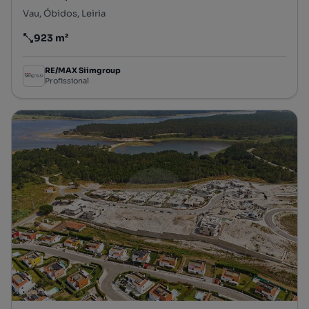
Vau, Óbidos, Leiria
923 m²
Preço por metro quadrado
RE/MAX Siimgroup
Profissional