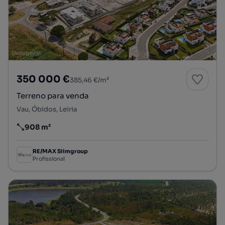
350 000 €
385,46 €/m²
Terreno para venda
Vau, Óbidos, Leiria
908 m²
Preço por metro quadrado
RE/MAX Siimgroup
Profissional