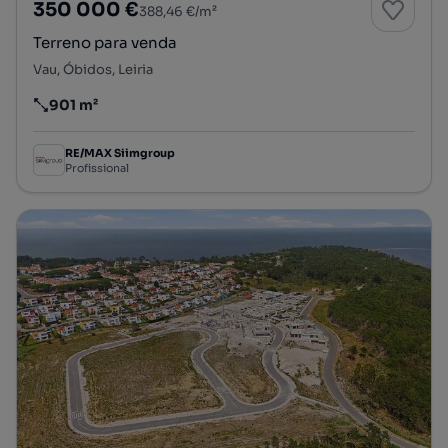
350 000 €
388,46 €/m²
Terreno para venda
Vau, Óbidos, Leiria
901 m²
Preço por metro quadrado
RE/MAX Siimgroup
Profissional