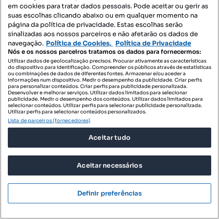
em cookies para tratar dados pessoais. Pode aceitar ou gerir as
Terreno para venda
suas escolhas clicando abaixo ou em qualquer momento na
Vau, Óbidos, Leiria
página da política de privacidade. Estas escolhas serão
sinalizadas aos nossos parceiros e não afetarão os dados de
939 m²
navegação.
Política de Cookies,
Política de Privacidade
Preço por metro quadrado
Nós e os nossos parceiros tratamos os dados para fornecermos:
Utilizar dados de geolocalização precisos. Procurar ativamente as características
RE/MAX Siimgroup
do dispositivo para identificação. Compreender os públicos através de estatísticas
Profissional
ou combinações de dados de diferentes fontes. Armazenar e/ou aceder a
informações num dispositivo. Medir o desempenho da publicidade. Criar perfis
para personalizar conteúdos. Criar perfis para publicidade personalizada.
Desenvolver e melhorar serviços. Utilizar dados limitados para selecionar
publicidade. Medir o desempenho dos conteúdos. Utilizar dados limitados para
selecionar conteúdos. Utilizar perfis para selecionar publicidade personalizada.
Utilizar perfis para selecionar conteúdos personalizados.
Lista de parceiros (fornecedores)
Aceitar tudo
Aceitar necessários
Definir preferências