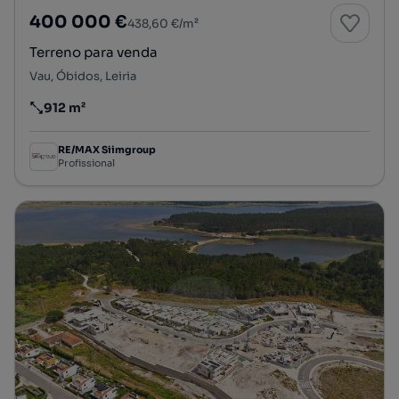
400 000 €
438,60 €/m²
Terreno para venda
Vau, Óbidos, Leiria
912 m²
Preço por metro quadrado
RE/MAX Siimgroup
Profissional