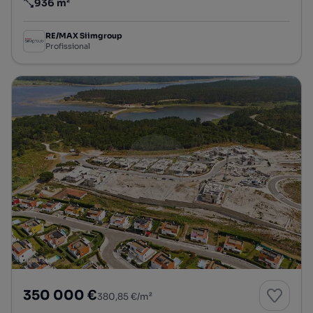
936 m²
Preço por metro quadrado
RE/MAX Siimgroup
Profissional
350 000 €
380,85 €/m²