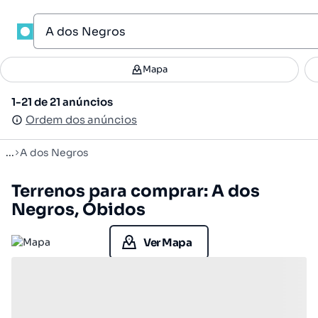
1
Mapa
Mapa
Filtros
Guardar pesquisa
2
1-21 de 21 anúncios
1-21 de 21 anúncios
Ordenar
Ordem dos anúncios
Ordem dos anúncios
...
A dos Negros
Terrenos para comprar: A dos
Negros, Óbidos
Ver Mapa