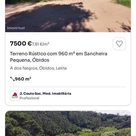
7500 €
7,81 €/m²
Terreno Rústico com 960 m² em Sancheira
Pequena, Óbidos
A dos Negros, Óbidos, Leiria
960 m²
Preço por metro quadrado
J. Couto Soc. Med. Imobiliária
Profissional