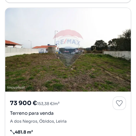
73 900 €
153,38 €/m²
Terreno para venda
A dos Negros, Óbidos, Leiria
481.8 m²
Preço por metro quadrado