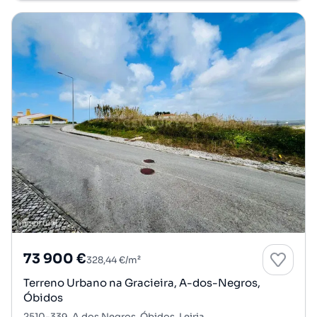
73 900 €
328,44 €/m²
Terreno Urbano na Gracieira, A-dos-Negros,
Óbidos
2510-339, A dos Negros, Óbidos, Leiria