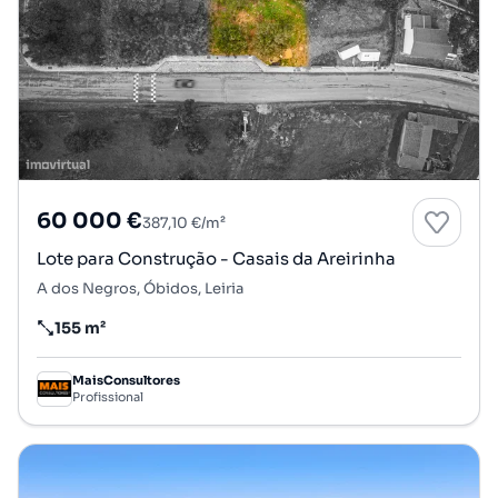
60 000 €
387,10 €/m²
Lote para Construção - Casais da Areirinha
A dos Negros, Óbidos, Leiria
155 m²
Preço por metro quadrado
MaisConsultores
Profissional