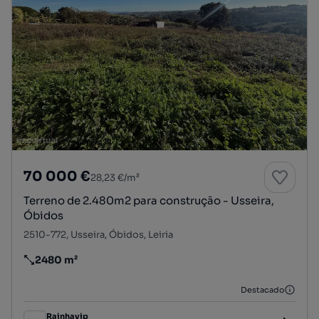
70 000 €
28,23 €/m²
Terreno de 2.480m2 para construção - Usseira,
Óbidos
2510-772, Usseira, Óbidos, Leiria
2480 m²
Preço por metro quadrado
Destacado
Rainhavip