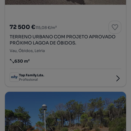
72 500 €
115,08 €/m²
TERRENO URBANO COM PROJETO APROVADO
PRÓXIMO LAGOA DE ÓBIDOS.
Vau, Óbidos, Leiria
630 m²
Preço por metro quadrado
Top Family Lda.
Profissional