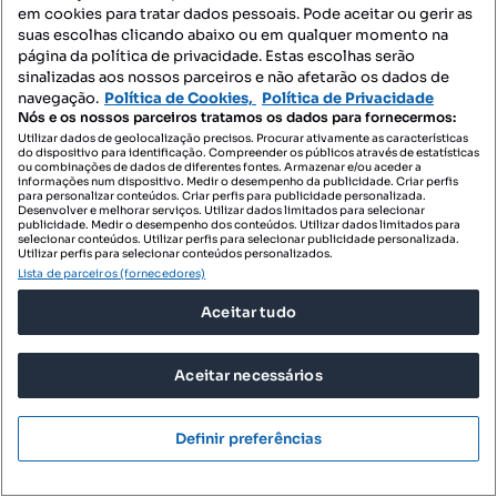
em cookies para tratar dados pessoais. Pode aceitar ou gerir as
Profissional
suas escolhas clicando abaixo ou em qualquer momento na
página da política de privacidade. Estas escolhas serão
sinalizadas aos nossos parceiros e não afetarão os dados de
navegação.
Política de Cookies,
Política de Privacidade
Nós e os nossos parceiros tratamos os dados para fornecermos:
Utilizar dados de geolocalização precisos. Procurar ativamente as características
do dispositivo para identificação. Compreender os públicos através de estatísticas
ou combinações de dados de diferentes fontes. Armazenar e/ou aceder a
informações num dispositivo. Medir o desempenho da publicidade. Criar perfis
para personalizar conteúdos. Criar perfis para publicidade personalizada.
Desenvolver e melhorar serviços. Utilizar dados limitados para selecionar
publicidade. Medir o desempenho dos conteúdos. Utilizar dados limitados para
selecionar conteúdos. Utilizar perfis para selecionar publicidade personalizada.
Utilizar perfis para selecionar conteúdos personalizados.
Lista de parceiros (fornecedores)
Aceitar tudo
Aceitar necessários
325 000 €
359,91 €/m²
Definir preferências
Terreno para venda
Vau, Óbidos, Leiria