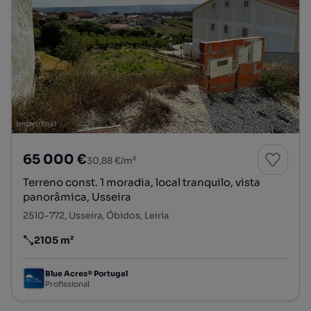
65 000 €
30,88 €/m²
Terreno const. 1 moradia, local tranquilo, vista
panorâmica, Usseira
2510-772, Usseira, Óbidos, Leiria
2105 m²
Preço por metro quadrado
Blue Acres® Portugal
Profissional