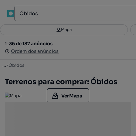
1
Mapa
Mapa
Filtros
Guardar pesquisa
2
1-36 de 187 anúncios
1-36 de 187 anúncios
Ordenar
Ordem dos anúncios
Ordem dos anúncios
...
Óbidos
Terrenos para comprar: Óbidos
Ver Mapa