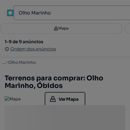
1
Mapa
Mapa
Filtros
Guardar pesquisa
2
1-9 de 9 anúncios
1-9 de 9 anúncios
Ordenar
Ordem dos anúncios
Ordem dos anúncios
...
Olho Marinho
Terrenos para comprar: Olho
Marinho, Óbidos
Ver Mapa