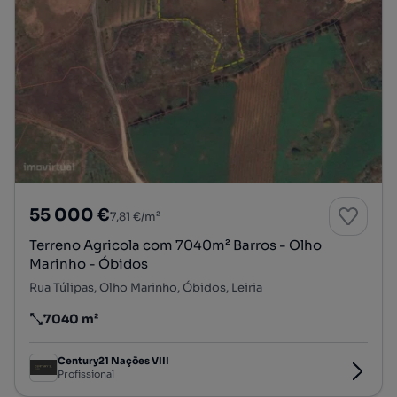
55 000 €
7,81 €/m²
Terreno Agricola com 7040m² Barros - Olho
Marinho - Óbidos
Rua Túlipas, Olho Marinho, Óbidos, Leiria
7040 m²
Preço por metro quadrado
Century21 Nações VIII
Profissional