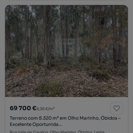
69 700 €
8,38 €/m²
Terreno com 8.320 m² em Olho Marinho, Óbidos –
Excelente Oportunida...
Rua Vale de Cavalos, Olho Marinho, Óbidos, Leiria