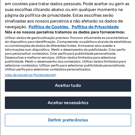
IAD Portugal
em cookies para tratar dados pessoais. Pode aceitar ou gerir as
Profissional
suas escolhas clicando abaixo ou em qualquer momento na
página da política de privacidade. Estas escolhas serão
sinalizadas aos nossos parceiros e não afetarão os dados de
navegação.
Política de Cookies,
Política de Privacidade
Nós e os nossos parceiros tratamos os dados para fornecermos:
Utilizar dados de geolocalização precisos. Procurar ativamente as características
do dispositivo para identificação. Compreender os públicos através de estatísticas
ou combinações de dados de diferentes fontes. Armazenar e/ou aceder a
informações num dispositivo. Medir o desempenho da publicidade. Criar perfis
para personalizar conteúdos. Criar perfis para publicidade personalizada.
Desenvolver e melhorar serviços. Utilizar dados limitados para selecionar
publicidade. Medir o desempenho dos conteúdos. Utilizar dados limitados para
selecionar conteúdos. Utilizar perfis para selecionar publicidade personalizada.
Utilizar perfis para selecionar conteúdos personalizados.
Lista de parceiros (fornecedores)
Aceitar tudo
Aceitar necessários
Definir preferências
50 000 €
31,25 €/m²
Terreno Para Construção Venda em Mira,Mira