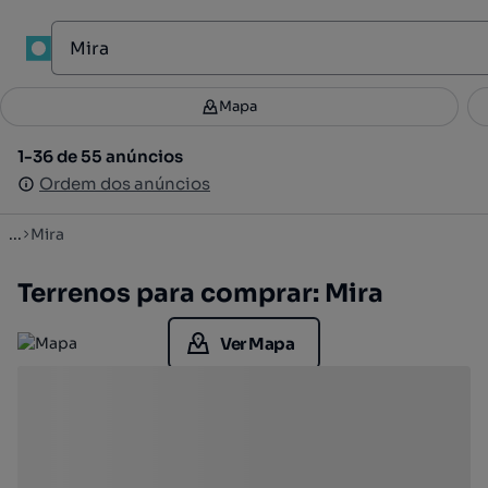
1
Mapa
Mapa
Filtros
Guardar pesquisa
2
1-36 de 55 anúncios
1-36 de 55 anúncios
Ordenar
Ordem dos anúncios
Ordem dos anúncios
...
Mira
Terrenos para comprar: Mira
Ver Mapa