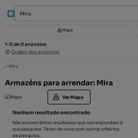
1
Mapa
Mapa
Filtros
Guardar pesquisa
3
1-0 de 0 anúncios
1-0 de 0 anúncios
Ordenar
Ordem dos anúncios
Ordem dos anúncios
...
Mira
Armazéns para arrendar: Mira
Ver Mapa
Nenhum resultado encontrado
Não encontrámos resultados que correspondam à
sua pesquisa. Tente de novo com outros critérios
de pesquisa.