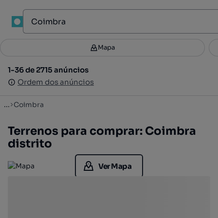
Mapa
Mapa
Filtros
Guardar pesquisa
2
1-36 de 2715 anúncios
1-36 de 2715 anúncios
Ordenar
Ordem dos anúncios
Ordem dos anúncios
...
Coimbra
Terrenos para comprar: Coimbra
distrito
Ver Mapa