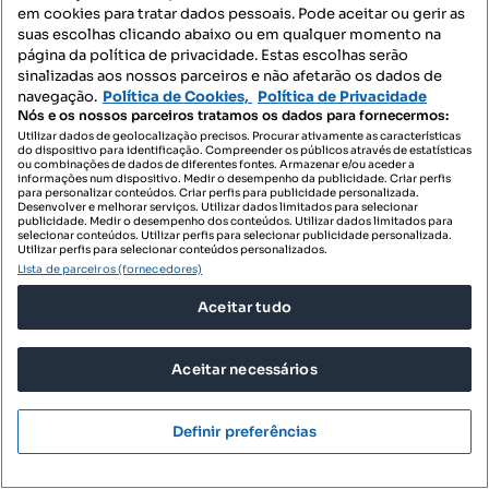
em cookies para tratar dados pessoais. Pode aceitar ou gerir as
suas escolhas clicando abaixo ou em qualquer momento na
página da política de privacidade. Estas escolhas serão
sinalizadas aos nossos parceiros e não afetarão os dados de
navegação.
Política de Cookies,
Política de Privacidade
Nós e os nossos parceiros tratamos os dados para fornecermos:
Utilizar dados de geolocalização precisos. Procurar ativamente as características
do dispositivo para identificação. Compreender os públicos através de estatísticas
ou combinações de dados de diferentes fontes. Armazenar e/ou aceder a
informações num dispositivo. Medir o desempenho da publicidade. Criar perfis
160 000 €
629,92 €/m²
para personalizar conteúdos. Criar perfis para publicidade personalizada.
Desenvolver e melhorar serviços. Utilizar dados limitados para selecionar
publicidade. Medir o desempenho dos conteúdos. Utilizar dados limitados para
Lote de Terreno, Sotto Mayor, Figueira da Foz!
selecionar conteúdos. Utilizar perfis para selecionar publicidade personalizada.
Utilizar perfis para selecionar conteúdos personalizados.
Buarcos e São Julião, Figueira da Foz, Coimbra
Lista de parceiros (fornecedores)
254 m²
Preço por metro quadrado
Aceitar tudo
Homelusa
Profissional
Aceitar necessários
Definir preferências