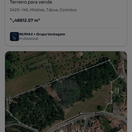
Terreno para venda
3420-149, Midões, Tábua, Coimbra
48812.57 m²
Preço por metro quadrado
RE/MAX + Grupo Vantagem
Profissional