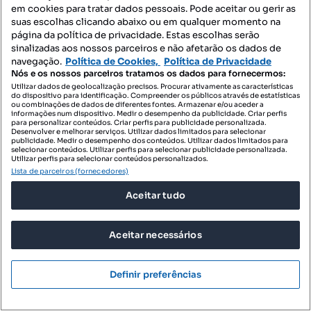
Terreno Agrícola com Oliveiras e Amendoeiras -
em cookies para tratar dados pessoais. Pode aceitar ou gerir as
suas escolhas clicando abaixo ou em qualquer momento na
Vista Deslumbrante p...
página da política de privacidade. Estas escolhas serão
Felgar e Souto da Velha, Torre de Moncorvo, Bragança
sinalizadas aos nossos parceiros e não afetarão os dados de
navegação.
Política de Cookies,
Política de Privacidade
14933 m²
Preço por metro quadrado
Nós e os nossos parceiros tratamos os dados para fornecermos:
Utilizar dados de geolocalização precisos. Procurar ativamente as características
do dispositivo para identificação. Compreender os públicos através de estatísticas
EasyGest
ou combinações de dados de diferentes fontes. Armazenar e/ou aceder a
Profissional
informações num dispositivo. Medir o desempenho da publicidade. Criar perfis
para personalizar conteúdos. Criar perfis para publicidade personalizada.
Desenvolver e melhorar serviços. Utilizar dados limitados para selecionar
publicidade. Medir o desempenho dos conteúdos. Utilizar dados limitados para
selecionar conteúdos. Utilizar perfis para selecionar publicidade personalizada.
Utilizar perfis para selecionar conteúdos personalizados.
Lista de parceiros (fornecedores)
Aceitar tudo
Aceitar necessários
Definir preferências