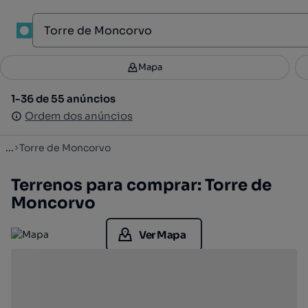
1
Mapa
Mapa
Filtros
Guardar pesquisa
2
1-36 de 55 anúncios
1-36 de 55 anúncios
Ordenar
Ordem dos anúncios
Ordem dos anúncios
...
Torre de Moncorvo
Terrenos para comprar: Torre de
Moncorvo
Ver Mapa