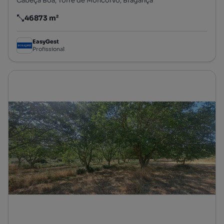
Cabeça Boa, Torre de Moncorvo, Bragança
46873 m²
Preço por metro quadrado
EasyGest
Profissional