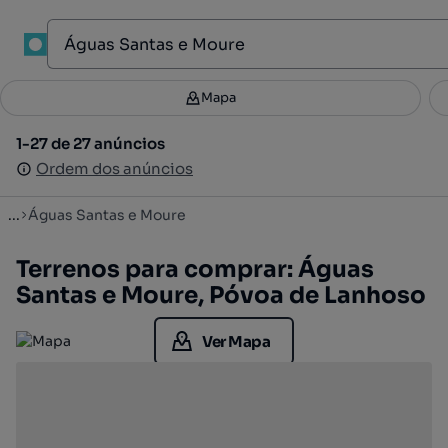
1
Mapa
Mapa
Filtros
Guardar pesquisa
2
1-27 de 27 anúncios
1-27 de 27 anúncios
Ordenar
Ordem dos anúncios
Ordem dos anúncios
...
Águas Santas e Moure
Terrenos para comprar: Águas
Santas e Moure, Póvoa de Lanhoso
Ver Mapa