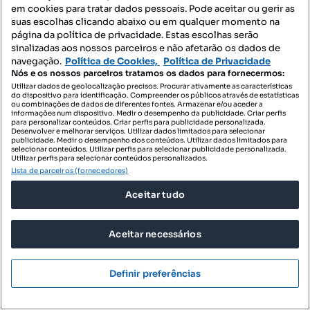
em cookies para tratar dados pessoais. Pode aceitar ou gerir as
suas escolhas clicando abaixo ou em qualquer momento na
página da política de privacidade. Estas escolhas serão
sinalizadas aos nossos parceiros e não afetarão os dados de
navegação.
Política de Cookies,
Política de Privacidade
92 500 €
Nós e os nossos parceiros tratamos os dados para fornecermos:
137,33 €/m²
Utilizar dados de geolocalização precisos. Procurar ativamente as características
Venda de Lote Individual em Águas Santas, Póvoa
do dispositivo para identificação. Compreender os públicos através de estatísticas
ou combinações de dados de diferentes fontes. Armazenar e/ou aceder a
de Lanhoso
informações num dispositivo. Medir o desempenho da publicidade. Criar perfis
para personalizar conteúdos. Criar perfis para publicidade personalizada.
Águas Santas e Moure, Póvoa de Lanhoso, Braga
Desenvolver e melhorar serviços. Utilizar dados limitados para selecionar
publicidade. Medir o desempenho dos conteúdos. Utilizar dados limitados para
selecionar conteúdos. Utilizar perfis para selecionar publicidade personalizada.
673.54 m²
Preço por metro quadrado
Utilizar perfis para selecionar conteúdos personalizados.
Lista de parceiros (fornecedores)
Mudar Soc. de Med. Imobiliária Lda.
Aceitar tudo
Profissional
Aceitar necessários
Definir preferências