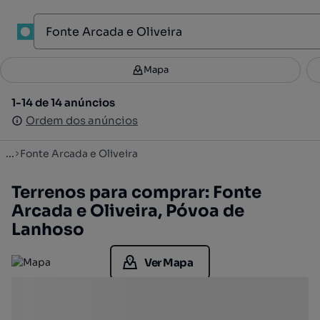
1
Mapa
Mapa
Filtros
Guardar pesquisa
2
1-14 de 14 anúncios
1-14 de 14 anúncios
Ordenar
Ordem dos anúncios
Ordem dos anúncios
...
Fonte Arcada e Oliveira
Terrenos para comprar: Fonte
Arcada e Oliveira, Póvoa de
Lanhoso
Ver Mapa