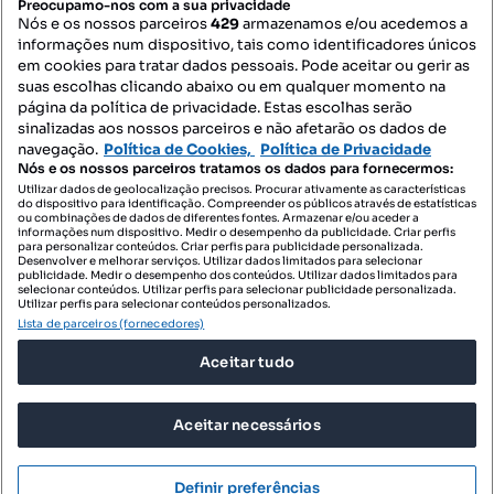
Preocupamo-nos com a sua privacidade
Nós e os nossos parceiros
429
armazenamos e/ou acedemos a
informações num dispositivo, tais como identificadores únicos
Mapa do Site
em cookies para tratar dados pessoais. Pode aceitar ou gerir as
suas escolhas clicando abaixo ou em qualquer momento na
página da política de privacidade. Estas escolhas serão
sinalizadas aos nossos parceiros e não afetarão os dados de
Contacte-nos
navegação.
Política de Cookies,
Política de Privacidade
Nós e os nossos parceiros tratamos os dados para fornecermos:
Utilizar dados de geolocalização precisos. Procurar ativamente as características
do dispositivo para identificação. Compreender os públicos através de estatísticas
SIGA-NOS:
ou combinações de dados de diferentes fontes. Armazenar e/ou aceder a
informações num dispositivo. Medir o desempenho da publicidade. Criar perfis
para personalizar conteúdos. Criar perfis para publicidade personalizada.
Desenvolver e melhorar serviços. Utilizar dados limitados para selecionar
publicidade. Medir o desempenho dos conteúdos. Utilizar dados limitados para
selecionar conteúdos. Utilizar perfis para selecionar publicidade personalizada.
DESCARREGAR NA:
Utilizar perfis para selecionar conteúdos personalizados.
Lista de parceiros (fornecedores)
Aceitar tudo
Aceitar necessários
© 2026 Imovirtual.com, OLX Portugal, S.A.
TERMOS DE UTILIZAÇÃO
Definir preferências
POLÍTICA DE PRIVACIDADE