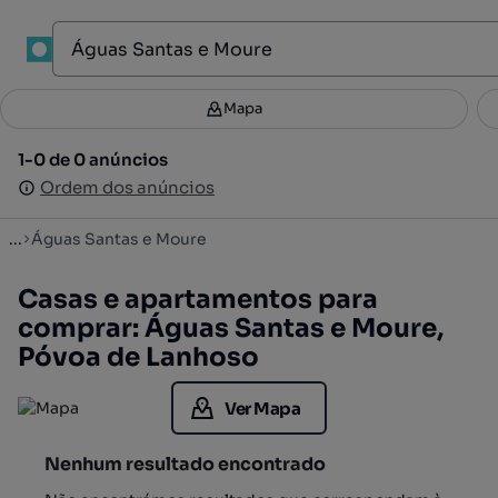
1
Mapa
Mapa
Filtros
Guardar pesquisa
1
1-0 de 0 anúncios
1-0 de 0 anúncios
Ordenar
Ordem dos anúncios
Ordem dos anúncios
...
Águas Santas e Moure
Casas e apartamentos para
comprar: Águas Santas e Moure,
Póvoa de Lanhoso
Ver Mapa
Nenhum resultado encontrado