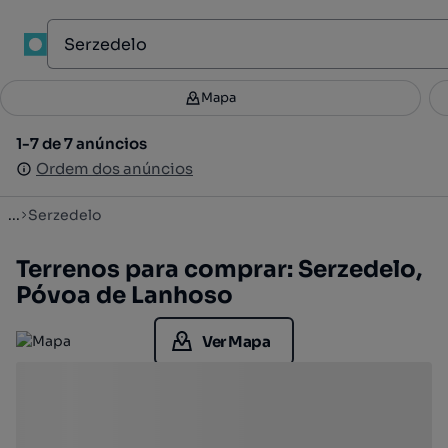
1
Mapa
Mapa
Filtros
Guardar pesquisa
2
1-7 de 7 anúncios
1-7 de 7 anúncios
Ordenar
Ordem dos anúncios
Ordem dos anúncios
...
Serzedelo
Terrenos para comprar: Serzedelo,
Póvoa de Lanhoso
Ver Mapa