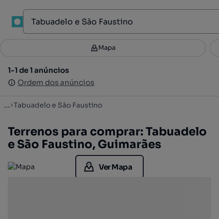
1
Mapa
Mapa
Filtros
Guardar pesquisa
2
1-1 de 1 anúncios
1-1 de 1 anúncios
Ordenar
Ordem dos anúncios
Ordem dos anúncios
...
Tabuadelo e São Faustino
Terrenos para comprar: Tabuadelo
e São Faustino, Guimarães
Ver Mapa