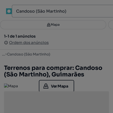
1
Mapa
Mapa
Filtros
Guardar pesquisa
2
1-1 de 1 anúncios
1-1 de 1 anúncios
Ordenar
Ordem dos anúncios
Ordem dos anúncios
...
Candoso (São Martinho)
Terrenos para comprar: Candoso
(São Martinho), Guimarães
Ver Mapa