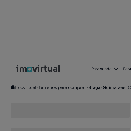
Para venda
Para
Imovirtual
Terrenos para comprar
Braga
Guimarães
C