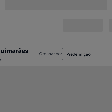
 Guimarães
Ordenar por
Predefinição
?