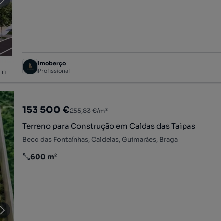
Imoberço
Profissional
/
11
153 500 €
255,83 €/m²
Terreno para Construção em Caldas das Taipas
Beco das Fontaínhas, Caldelas, Guimarães, Braga
600 m²
Preço por metro quadrado