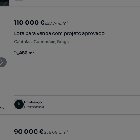
110 000 €
227,74 €/m²
Lote para venda com projeto aprovado
Caldelas, Guimarães, Braga
483 m²
Preço por metro quadrado
Imoberço
Profissional
/
5
90 000 €
255,68 €/m²