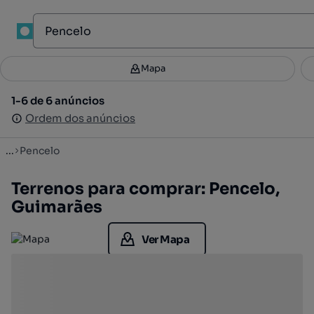
1
Mapa
Mapa
Filtros
Guardar pesquisa
2
1-6 de 6 anúncios
1-6 de 6 anúncios
Ordenar
Ordem dos anúncios
Ordem dos anúncios
...
Pencelo
Terrenos para comprar: Pencelo,
Guimarães
Ver Mapa