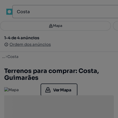
1
Mapa
Mapa
Filtros
Guardar pesquisa
2
1-4 de 4 anúncios
1-4 de 4 anúncios
Ordenar
Ordem dos anúncios
Ordem dos anúncios
...
Costa
Terrenos para comprar: Costa,
Guimarães
Ver Mapa