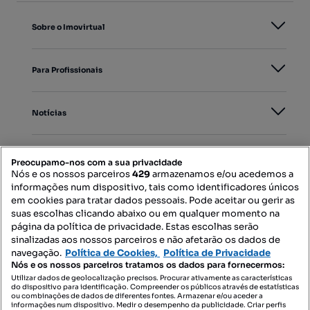
Sobre o Imovirtual
Para Profissionais
Notícias
PORTAIS
Preocupamo-nos com a sua privacidade
Nós e os nossos parceiros
429
armazenamos e/ou acedemos a
informações num dispositivo, tais como identificadores únicos
Mapa do Site
em cookies para tratar dados pessoais. Pode aceitar ou gerir as
suas escolhas clicando abaixo ou em qualquer momento na
página da política de privacidade. Estas escolhas serão
sinalizadas aos nossos parceiros e não afetarão os dados de
Contacte-nos
navegação.
Política de Cookies,
Política de Privacidade
Nós e os nossos parceiros tratamos os dados para fornecermos:
Utilizar dados de geolocalização precisos. Procurar ativamente as características
do dispositivo para identificação. Compreender os públicos através de estatísticas
SIGA-NOS:
ou combinações de dados de diferentes fontes. Armazenar e/ou aceder a
informações num dispositivo. Medir o desempenho da publicidade. Criar perfis