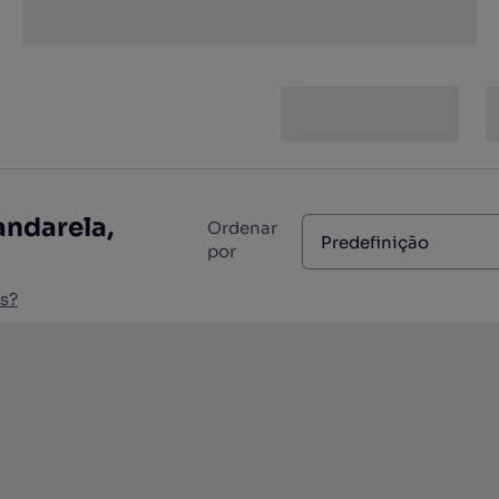
andarela,
Ordenar
Predefinição
por
s?