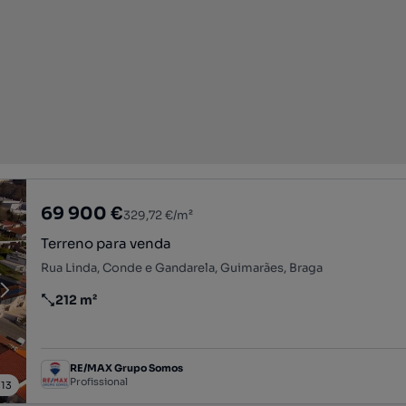
69 900 €
329,72 €/m²
Terreno para venda
Rua Linda, Conde e Gandarela, Guimarães, Braga
212 m²
Preço por metro quadrado
RE/MAX Grupo Somos
Profissional
/
13