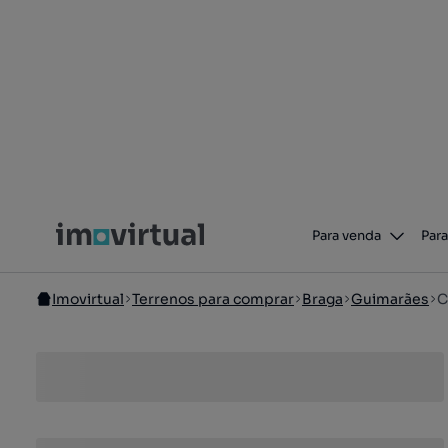
Para venda
Para
Imovirtual
Terrenos para comprar
Braga
Guimarães
C