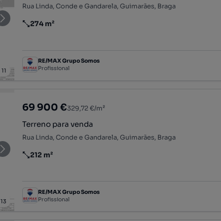
Rua Linda, Conde e Gandarela, Guimarães, Braga
274 m²
Preço por metro quadrado
RE/MAX Grupo Somos
Profissional
/
11
69 900 €
329,72 €/m²
Terreno para venda
Rua Linda, Conde e Gandarela, Guimarães, Braga
212 m²
Preço por metro quadrado
RE/MAX Grupo Somos
Profissional
/
13