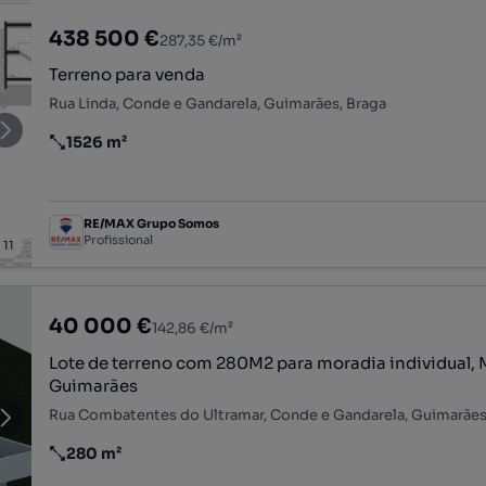
438 500 €
287,35 €/m²
Terreno para venda
Rua Linda, Conde e Gandarela, Guimarães, Braga
1526 m²
Preço por metro quadrado
RE/MAX Grupo Somos
Profissional
/
11
40 000 €
142,86 €/m²
Lote de terreno com 280M2 para moradia individual, 
Guimarães
Rua Combatentes do Ultramar, Conde e Gandarela, Guimarães
280 m²
Preço por metro quadrado