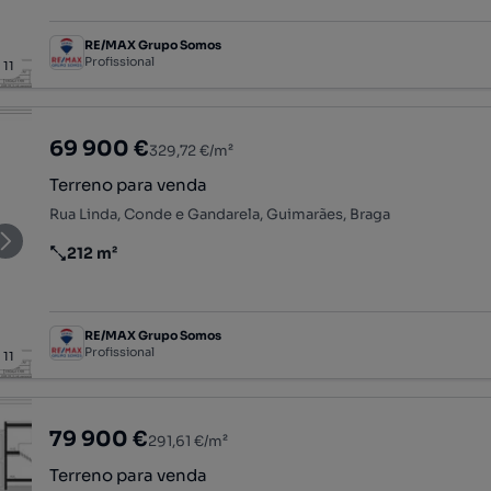
RE/MAX Grupo Somos
Profissional
/
11
69 900 €
329,72 €/m²
Terreno para venda
Rua Linda, Conde e Gandarela, Guimarães, Braga
212 m²
Preço por metro quadrado
RE/MAX Grupo Somos
Profissional
/
11
79 900 €
291,61 €/m²
Terreno para venda