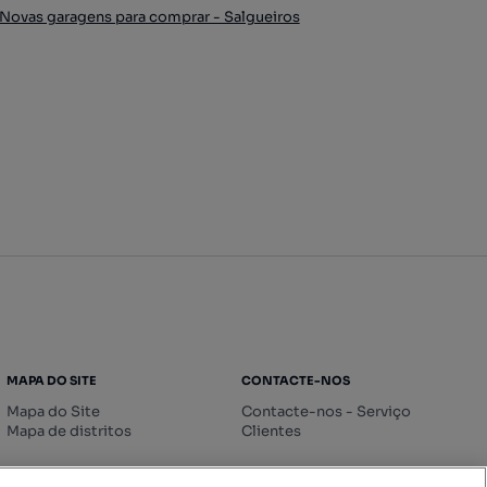
Novas garagens para comprar - Salgueiros
MAPA DO SITE
CONTACTE-NOS
Mapa do Site
Contacte-nos - Serviço
Mapa de distritos
Clientes