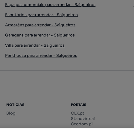
Espaços comerciais para arrendar - Salgueiros
Escritórios para arrendar - Salgueiros
Armazéns para arrendar - Salgueiros
Garagens para arrendar - Salgueiros
Villa para arrendar - Salgueiros
Penthouse para arrendar - Salgueiros
NOTÍCIAS
PORTAIS
Blog
OLX.pt
Standvirtual
Otodom.pl
Storia.ro