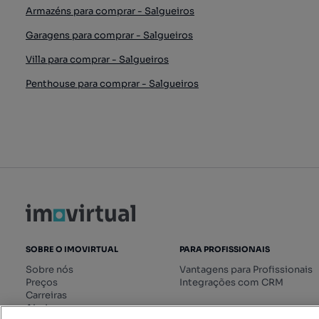
Armazéns para comprar - Salgueiros
Garagens para comprar - Salgueiros
Villa para comprar - Salgueiros
Penthouse para comprar - Salgueiros
SOBRE O IMOVIRTUAL
PARA PROFISSIONAIS
Sobre nós
Vantagens para Profissionais
Preços
Integrações com CRM
Carreiras
Ajuda