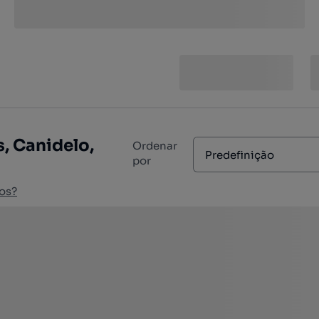
, Canidelo,
Ordenar
Predefinição
por
os?