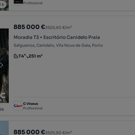
Profissional
/
6
885 000 €
3525,90 €/m²
Moradia T3 + Escritório Canidelo Praia
Salgueiros, Canidelo, Vila Nova de Gaia, Porto
T4
251 m²
Tipologia
Preço por metro quadrado
C Viseus
Profissional
26
885 000 €
3525,90 €/m²