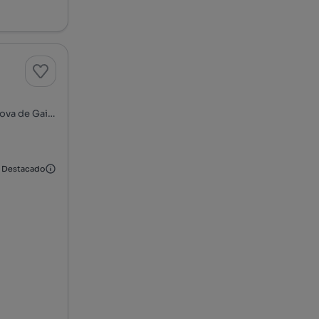
Rua Nova dos Chieiras - Canidelo, Salgueiros, Canidelo, Vila Nova de Gaia, Porto
Destacado