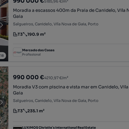
990 000 €
5185,96 €/m²
Moradia a escassos 400m da Praia de Canidelo, Vila 
Gaia
Salgueiros, Canidelo, Vila Nova de Gaia, Porto
T3
190.9 m²
Tipologia
Preço por metro quadrado
Mercado das Casas
Profissional
/
18
990 000 €
4210,97 €/m²
Moradia V3 com piscina e vista mar em Canidelo, Vil
Gaia
Salgueiros, Canidelo, Vila Nova de Gaia, Porto
T3
235.1 m²
Tipologia
Preço por metro quadrado
LUXIMOS Christie´s International Real Estate