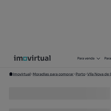
Para venda
Para
Imovirtual
Moradias para comprar
Porto
Vila Nova de 