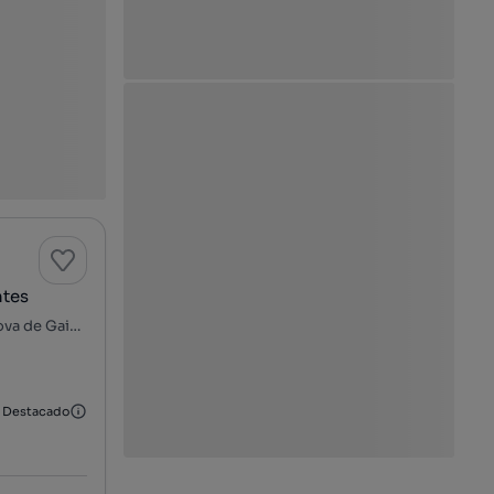
ntes
Rua Chãos Vermelhos - Canidelo, Salgueiros, Canidelo, Vila Nova de Gaia, Porto
Destacado