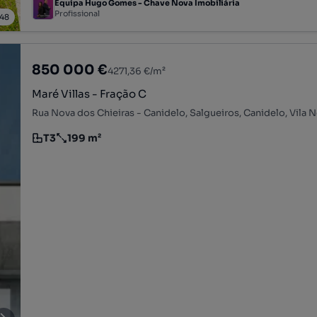
Equipa Hugo Gomes - Chave Nova Imobiliária
Profissional
48
850 000 €
4271,36 €/m²
Maré Villas - Fração C
T3
199 m²
Tipologia
Preço por metro quadrado