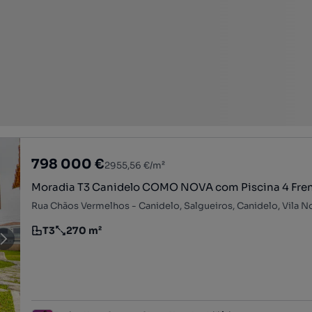
798 000 €
2955,56 €/m²
Moradia T3 Canidelo COMO NOVA com Piscina 4 Fre
T3
270 m²
Tipologia
Preço por metro quadrado