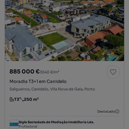
885 000 €
3540 €/m²
Moradia T3+1 em Canidelo
Salgueiros, Canidelo, Vila Nova de Gaia, Porto
T3
250 m²
Tipologia
Preço por metro quadrado
Destacado
Sigla Sociedade de Mediação Imobiliaria Lda.
Profissional