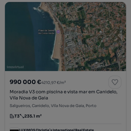
990 000 €
4210,97 €/m²
Moradia V3 com piscina e vista mar em Canidelo,
Vila Nova de Gaia
Salgueiros, Canidelo, Vila Nova de Gaia, Porto
T3
235.1 m²
Tipologia
Preço por metro quadrado
LUXIMOS Christie´s International Real Estate