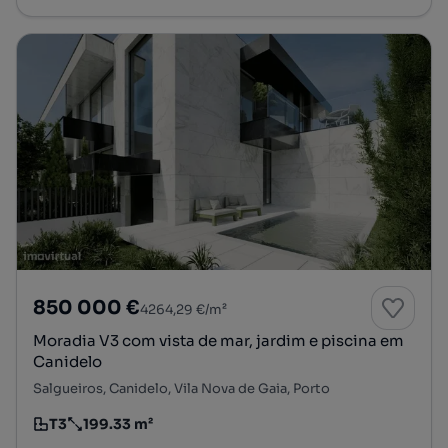
850 000 €
4264,29 €/m²
Moradia V3 com vista de mar, jardim e piscina em
Canidelo
Salgueiros, Canidelo, Vila Nova de Gaia, Porto
T3
199.33 m²
Tipologia
Preço por metro quadrado