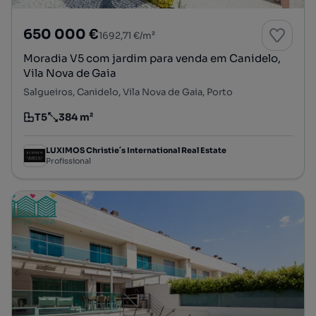
650 000 €
1692,71 €/m²
Moradia V5 com jardim para venda em Canidelo,
Vila Nova de Gaia
Salgueiros, Canidelo, Vila Nova de Gaia, Porto
T5
384 m²
Tipologia
Preço por metro quadrado
LUXIMOS Christie´s International Real Estate
Profissional