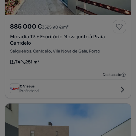
885 000 €
3525,90 €/m²
Moradia T3 + Escritório Nova junto à Praia
Canidelo
Salgueiros, Canidelo, Vila Nova de Gaia, Porto
T4
251 m²
Tipologia
Preço por metro quadrado
Destacado
C Viseus
Profissional