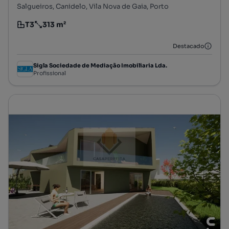
Salgueiros, Canidelo, Vila Nova de Gaia, Porto
T3
313 m²
Tipologia
Preço por metro quadrado
Destacado
Sigla Sociedade de Mediação Imobiliaria Lda.
Profissional