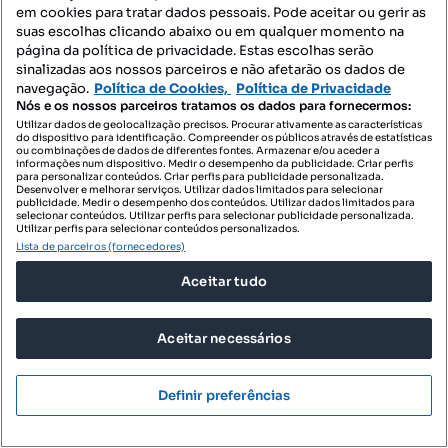
Profissional
em cookies para tratar dados pessoais. Pode aceitar ou gerir as
suas escolhas clicando abaixo ou em qualquer momento na
página da política de privacidade. Estas escolhas serão
sinalizadas aos nossos parceiros e não afetarão os dados de
navegação.
Política de Cookies,
Política de Privacidade
Nós e os nossos parceiros tratamos os dados para fornecermos:
Utilizar dados de geolocalização precisos. Procurar ativamente as características
do dispositivo para identificação. Compreender os públicos através de estatísticas
ou combinações de dados de diferentes fontes. Armazenar e/ou aceder a
informações num dispositivo. Medir o desempenho da publicidade. Criar perfis
para personalizar conteúdos. Criar perfis para publicidade personalizada.
Desenvolver e melhorar serviços. Utilizar dados limitados para selecionar
publicidade. Medir o desempenho dos conteúdos. Utilizar dados limitados para
selecionar conteúdos. Utilizar perfis para selecionar publicidade personalizada.
Utilizar perfis para selecionar conteúdos personalizados.
Lista de parceiros (fornecedores)
Aceitar tudo
Aceitar necessários
1 250 000 €
3858,02 €/m²
Definir preferências
Moradia T4+1, em Canidelo, Vila Nova de Gaia