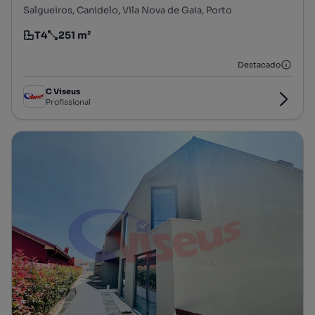
Salgueiros, Canidelo, Vila Nova de Gaia, Porto
T4
251 m²
Tipologia
Preço por metro quadrado
Destacado
C Viseus
Profissional