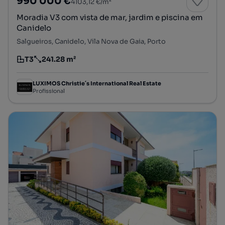
990 000 €
4103,12 €/m²
Moradia V3 com vista de mar, jardim e piscina em
Canidelo
Salgueiros, Canidelo, Vila Nova de Gaia, Porto
T3
241.28 m²
Tipologia
Preço por metro quadrado
LUXIMOS Christie´s International Real Estate
Profissional