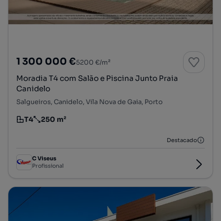
1 300 000 €
5200 €/m²
Moradia T4 com Salão e Piscina Junto Praia
Canidelo
Salgueiros, Canidelo, Vila Nova de Gaia, Porto
T4
250 m²
Tipologia
Preço por metro quadrado
Destacado
C Viseus
Profissional