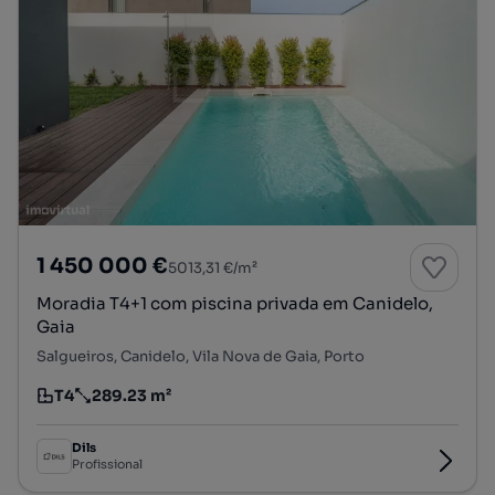
1 450 000 €
5013,31 €/m²
Moradia T4+1 com piscina privada em Canidelo,
Gaia
Salgueiros, Canidelo, Vila Nova de Gaia, Porto
T4
289.23 m²
Tipologia
Preço por metro quadrado
Dils
Profissional