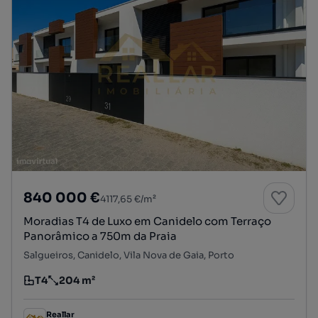
840 000 €
4117,65 €/m²
Moradias T4 de Luxo em Canidelo com Terraço
Panorâmico a 750m da Praia
Salgueiros, Canidelo, Vila Nova de Gaia, Porto
T4
204 m²
Tipologia
Preço por metro quadrado
Reallar