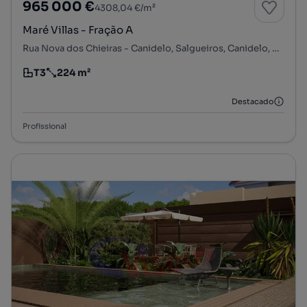
965 000 €
4308,04 €/m²
Maré Villas - Fração A
Rua Nova dos Chieiras - Canidelo, Salgueiros, Canidelo, Vila Nova de Gaia, Porto
T3
224 m²
Tipologia
Preço por metro quadrado
Destacado
Profissional