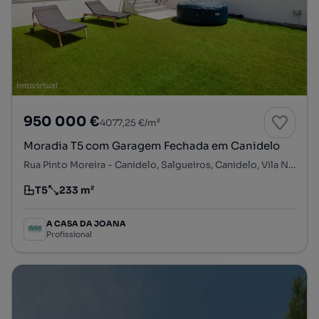
950 000 €
4077,25 €/m²
Moradia T5 com Garagem Fechada em Canidelo
Rua Pinto Moreira - Canidelo, Salgueiros, Canidelo, Vila Nova de Gaia, Porto
T5
233 m²
Tipologia
Preço por metro quadrado
A CASA DA JOANA
Profissional