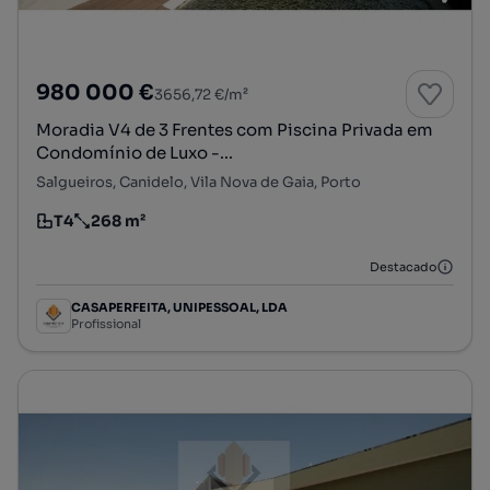
980 000 €
3656,72 €/m²
Moradia V4 de 3 Frentes com Piscina Privada em
Condomínio de Luxo -...
Salgueiros, Canidelo, Vila Nova de Gaia, Porto
T4
268 m²
Tipologia
Preço por metro quadrado
Destacado
CASAPERFEITA, UNIPESSOAL, LDA
Profissional