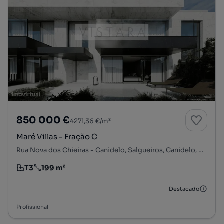
850 000 €
4271,36 €/m²
Maré Villas - Fração C
Rua Nova dos Chieiras - Canidelo, Salgueiros, Canidelo, Vila Nova de Gaia, Porto
T3
199 m²
Tipologia
Preço por metro quadrado
Destacado
Profissional