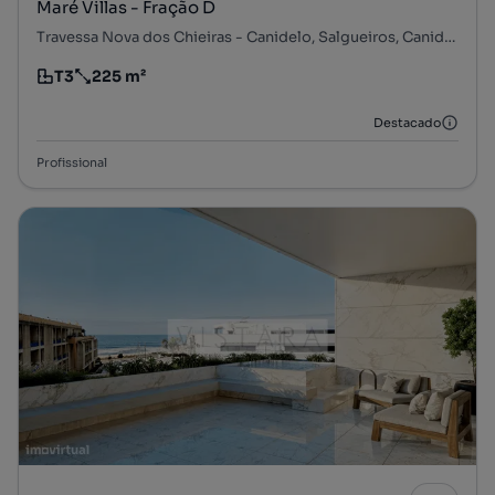
Maré Villas - Fração D
Travessa Nova dos Chieiras - Canidelo, Salgueiros, Canidelo, Vila Nova de Gaia, Porto
T3
225 m²
Tipologia
Preço por metro quadrado
Destacado
Profissional