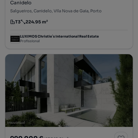
Canidelo
Salgueiros, Canidelo, Vila Nova de Gaia, Porto
T3
224.95 m²
Tipologia
Preço por metro quadrado
LUXIMOS Christie´s International Real Estate
Profissional