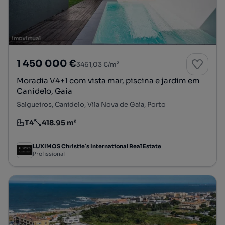
1 450 000 €
3461,03 €/m²
Moradia V4+1 com vista mar, piscina e jardim em
Canidelo, Gaia
Salgueiros, Canidelo, Vila Nova de Gaia, Porto
T4
418.95 m²
Tipologia
Preço por metro quadrado
LUXIMOS Christie´s International Real Estate
Profissional