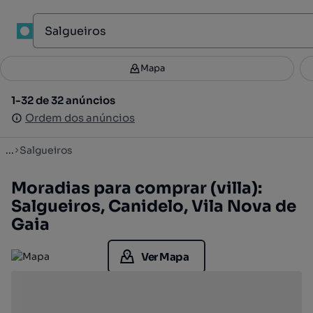
1
Mapa
Mapa
Filtros
Guardar pesquisa
3
1-32 de 32 anúncios
1-32 de 32 anúncios
Ordenar
Ordem dos anúncios
Ordem dos anúncios
...
Salgueiros
Moradias para comprar (villa):
Salgueiros, Canidelo, Vila Nova de
Gaia
Ver Mapa