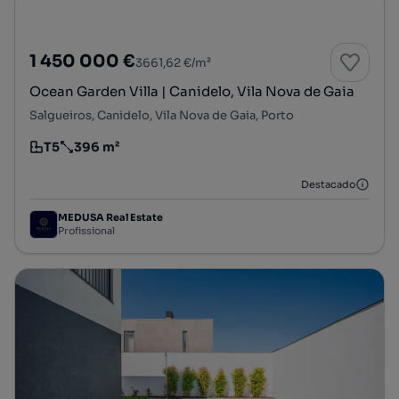
1 450 000 €
3661,62 €/m²
Ocean Garden Villa | Canidelo, Vila Nova de Gaia
Salgueiros, Canidelo, Vila Nova de Gaia, Porto
T5
396 m²
Tipologia
Preço por metro quadrado
Destacado
MEDUSA Real Estate
Profissional