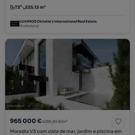
T3
225.13 m²
Tipologia
Preço por metro quadrado
LUXIMOS Christie´s International Real Estate
Profissional
965 000 €
4289,84 €/m²
Moradia V3 com vista de mar, jardim e piscina em