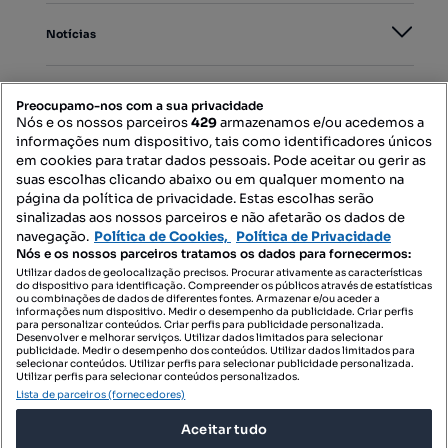
Notícias
PORTAIS
Preocupamo-nos com a sua privacidade
Nós e os nossos parceiros
429
armazenamos e/ou acedemos a
informações num dispositivo, tais como identificadores únicos
Mapa do Site
em cookies para tratar dados pessoais. Pode aceitar ou gerir as
suas escolhas clicando abaixo ou em qualquer momento na
página da política de privacidade. Estas escolhas serão
sinalizadas aos nossos parceiros e não afetarão os dados de
Contacte-nos
navegação.
Política de Cookies,
Política de Privacidade
Nós e os nossos parceiros tratamos os dados para fornecermos:
Utilizar dados de geolocalização precisos. Procurar ativamente as características
do dispositivo para identificação. Compreender os públicos através de estatísticas
SIGA-NOS:
ou combinações de dados de diferentes fontes. Armazenar e/ou aceder a
informações num dispositivo. Medir o desempenho da publicidade. Criar perfis
para personalizar conteúdos. Criar perfis para publicidade personalizada.
Desenvolver e melhorar serviços. Utilizar dados limitados para selecionar
publicidade. Medir o desempenho dos conteúdos. Utilizar dados limitados para
selecionar conteúdos. Utilizar perfis para selecionar publicidade personalizada.
DESCARREGAR NA:
Utilizar perfis para selecionar conteúdos personalizados.
Lista de parceiros (fornecedores)
Aceitar tudo