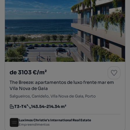
de 3103 €/m²
The Breeze: apartamentos de luxo frente mar em
Vila Nova de Gaia
Salgueiros, Canidelo, Vila Nova de Gaia, Porto
T3-T4
143.54-214.34 m²
Tipologia
Preço por metro quadrado
Luximos Christie's International Real Estate
Empreendimentos