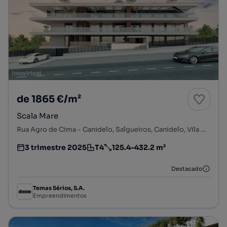
de 1865 €/m²
Scala Mare
Rua Agro de Cima - Canidelo, Salgueiros, Canidelo, Vila Nova de Gaia, Porto
3 trimestre 2025
T4
125.4-432.2 m²
Estimativa da entrega do empreendimento imobiliário
Tipologia
Preço por metro quadrado
Destacado
Temas Sérios, S.A.
Empreendimentos