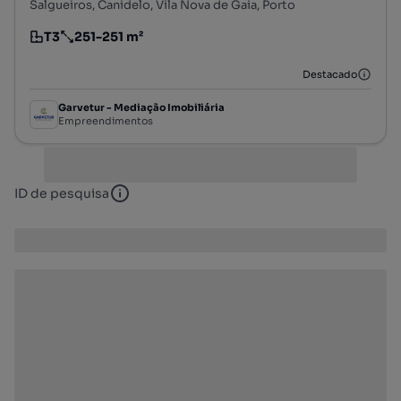
Salgueiros, Canidelo, Vila Nova de Gaia, Porto
T3
251-251 m²
Tipologia
Preço por metro quadrado
Destacado
Garvetur - Mediação Imobiliária
Empreendimentos
ID de pesquisa
ID de pesquisa