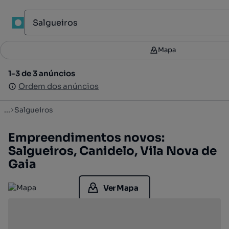
1
Mapa
Mapa
Filtros
2
1-3 de 3 anúncios
1-3 de 3 anúncios
Ordenar
Ordem dos anúncios
Ordem dos anúncios
...
Salgueiros
Empreendimentos novos:
Salgueiros, Canidelo, Vila Nova de
Gaia
Ver Mapa