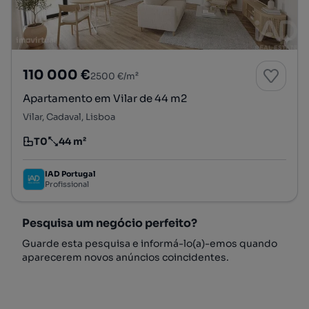
110 000 €
2500 €/m²
Apartamento em Vilar de 44 m2
Vilar, Cadaval, Lisboa
T0
44 m²
Tipologia
Preço por metro quadrado
IAD Portugal
Profissional
Pesquisa um negócio perfeito?
Guarde esta pesquisa e informá-lo(a)-emos quando
aparecerem novos anúncios coincidentes.