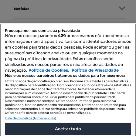
Notícias
PORTAIS
Preocupamo-nos com a sua privacidade
Nós e os nossos parceiros
429
armazenamos e/ou acedemos a
informações num dispositivo, tais como identificadores únicos
Mapa do Site
em cookies para tratar dados pessoais. Pode aceitar ou gerir as
suas escolhas clicando abaixo ou em qualquer momento na
página da política de privacidade. Estas escolhas serão
sinalizadas aos nossos parceiros e não afetarão os dados de
Contacte-nos
navegação.
Política de Cookies,
Política de Privacidade
Nós e os nossos parceiros tratamos os dados para fornecermos:
Utilizar dados de geolocalização precisos. Procurar ativamente as características
do dispositivo para identificação. Compreender os públicos através de estatísticas
SIGA-NOS:
ou combinações de dados de diferentes fontes. Armazenar e/ou aceder a
informações num dispositivo. Medir o desempenho da publicidade. Criar perfis
para personalizar conteúdos. Criar perfis para publicidade personalizada.
Desenvolver e melhorar serviços. Utilizar dados limitados para selecionar
publicidade. Medir o desempenho dos conteúdos. Utilizar dados limitados para
selecionar conteúdos. Utilizar perfis para selecionar publicidade personalizada.
DESCARREGAR NA:
Utilizar perfis para selecionar conteúdos personalizados.
Lista de parceiros (fornecedores)
Aceitar tudo