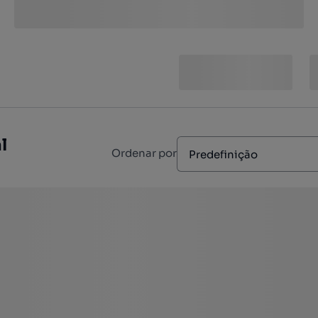
l
Ordenar por
Predefinição