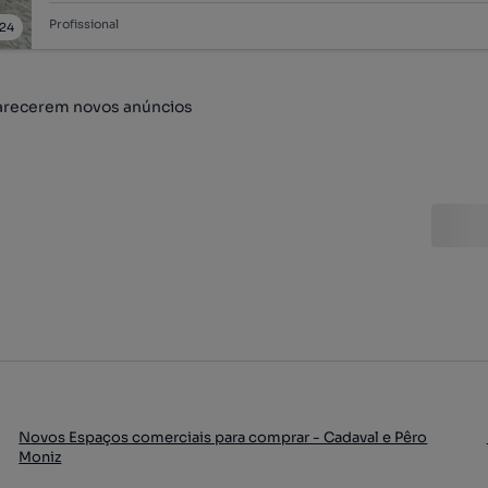
Profissional
24
arecerem novos anúncios
Novos Espaços comerciais para comprar - Cadaval e Pêro
Moniz