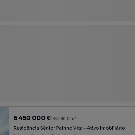
6 450 000 €
1842,86 €/m²
Residência Sénior Painho Vita – Ativo Imobiliário