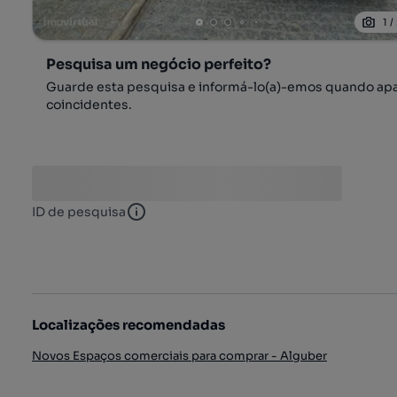
1
/
Pesquisa um negócio perfeito?
Guarde esta pesquisa e informá-lo(a)-emos quando ap
coincidentes.
ID de pesquisa
ID de pesquisa
Localizações recomendadas
Novos Espaços comerciais para comprar - Alguber