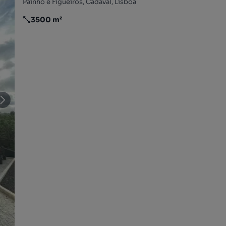
Painho e Figueiros, Cadaval, Lisboa
3500 m²
Preço por metro quadrado