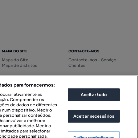
MAPA DO SITE
CONTACTE-NOS
Mapa do Site
Contacte-nos - Serviço
Mapa de distritos
Clientes
 dados para fornecermos:
rocurar ativamente as
Aceitar tudo
icação. Compreender os
ações de dados de diferentes
 num dispositivo. Medir o
a personalizar conteúdos.
Aceitar necessários
 Desenvolver e melhorar
ionar publicidade. Medir o
imitados para selecionar
blicidade personalizada.
Definir preferências