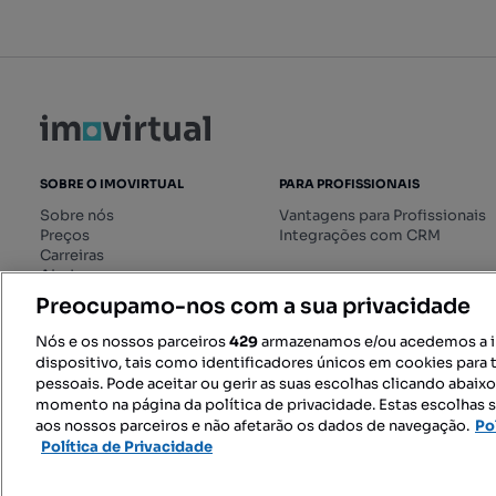
SOBRE O IMOVIRTUAL
PARA PROFISSIONAIS
Sobre nós
Vantagens para Profissionais
Preços
Integrações com CRM
Carreiras
Ajuda
Livro de Reclamações online
Preocupamo-nos com a sua privacidade
Regulamento dos Serviços
Digitais
Nós e os nossos parceiros
429
armazenamos e/ou acedemos a 
dispositivo, tais como identificadores únicos em cookies para 
pessoais. Pode aceitar ou gerir as suas escolhas clicando abaix
momento na página da política de privacidade. Estas escolhas s
SIGA-NOS:
aos nossos parceiros e não afetarão os dados de navegação.
Po
Política de Privacidade