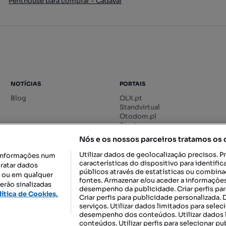
Penthouse para comprar - Cadaval
NOTÍCIAS
PORTAIS
Blog
OLX.pt
Standvirtual
Otodom.pl
Storia.ro
Nós e os nossos parceiros tratamos os
Utilizar dados de geolocalização precisos. P
informações num
características do dispositivo para identif
tratar dados
públicos através de estatísticas ou combin
o ou em qualquer
fontes. Armazenar e/ou aceder a informações
erão sinalizadas
desempenho da publicidade. Criar perfis par
DESCARREGAR NA:
lítica de Cookies,
Criar perfis para publicidade personalizada.
serviços. Utilizar dados limitados para selec
desempenho dos conteúdos. Utilizar dados l
conteúdos. Utilizar perfis para selecionar pu