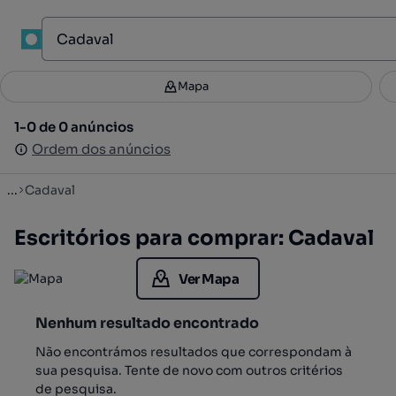
1
Mapa
Mapa
Filtros
Guardar pesquisa
3
1-0 de 0 anúncios
1-0 de 0 anúncios
Ordenar
Ordem dos anúncios
Ordem dos anúncios
...
Cadaval
Escritórios para comprar: Cadaval
Ver Mapa
Nenhum resultado encontrado
Não encontrámos resultados que correspondam à
sua pesquisa. Tente de novo com outros critérios
de pesquisa.