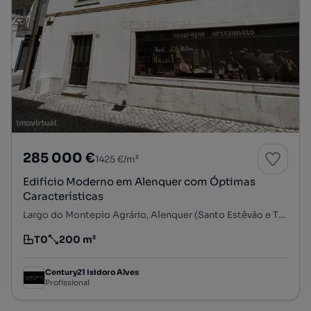
285 000 €
1425 €/m²
Edifício Moderno em Alenquer com Óptimas
Características
Largo do Montepio Agrário, Alenquer (Santo Estêvão e Triana), Alenquer, Lisboa
T0
200 m²
Tipologia
Preço por metro quadrado
Century21 Isidoro Alves
Profissional