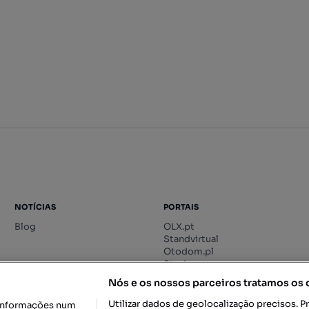
NOTÍCIAS
PORTAIS
Blog
OLX.pt
Standvirtual
Otodom.pl
Storia.ro
Nós e os nossos parceiros tratamos os
Utilizar dados de geolocalização precisos. P
informações num