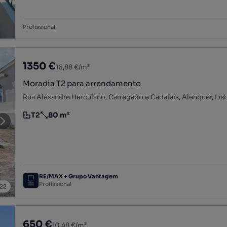
Profissional
1350 €
16,88 €/m²
Moradia T2 para arrendamento
Rua Alexandre Herculano, Carregado e Cadafais, Alenquer, Lis
T2
80 m²
Tipologia
Preço por metro quadrado
RE/MAX + Grupo Vantagem
Profissional
22
650 €
10,48 €/m²