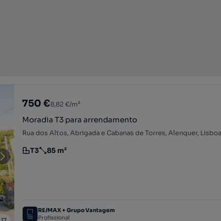
750 €
8,82 €/m²
Moradia T3 para arrendamento
Rua dos Altos, Abrigada e Cabanas de Torres, Alenquer, Lisbo
T3
85 m²
Tipologia
Preço por metro quadrado
RE/MAX + Grupo Vantagem
Profissional
/
17