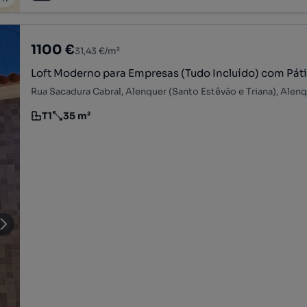
1100 €
31,43 €/m²
Loft Moderno para Empresas (Tudo Incluído) com Páti
Rua Sacadura Cabral, Alenquer (Santo Estêvão e Triana), Alenq
T1
35 m²
Tipologia
Preço por metro quadrado