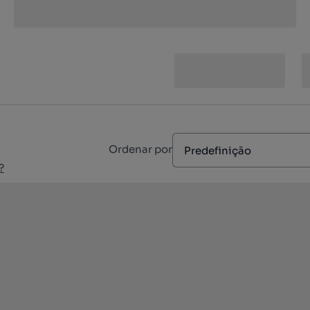
Ordenar por
Predefinição
?