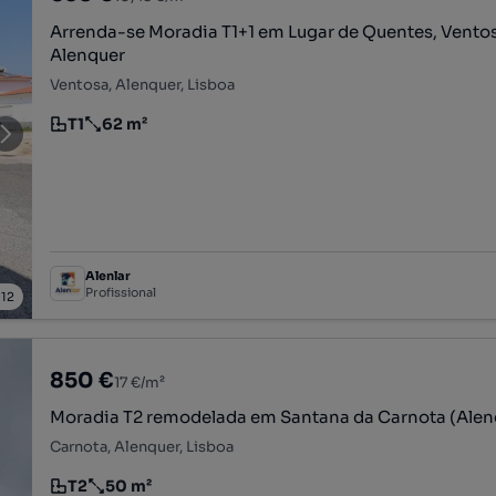
Arrenda-se Moradia T1+1 em Lugar de Quentes, Ventos
Alenquer
Ventosa, Alenquer, Lisboa
T1
62 m²
Tipologia
Preço por metro quadrado
Alenlar
Profissional
/
12
850 €
17 €/m²
Moradia T2 remodelada em Santana da Carnota (Alen
Carnota, Alenquer, Lisboa
T2
50 m²
Tipologia
Preço por metro quadrado