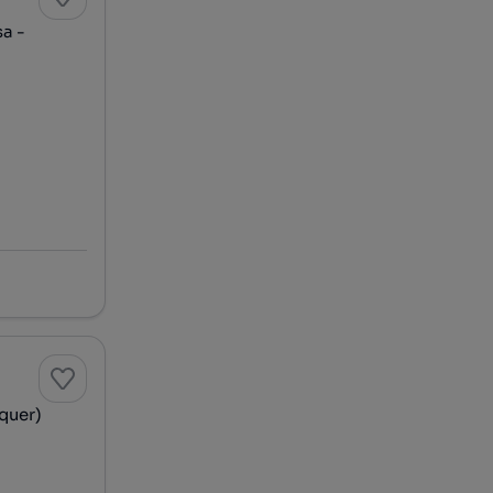
a -
quer)