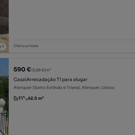
Oferta privada
/
7
590 €
13,88 €/m²
Casa\Arrecadação T1 para alugar
Alenquer (Santo Estêvão e Triana), Alenquer, Lisboa
T1
42.5 m²
Tipologia
Preço por metro quadrado